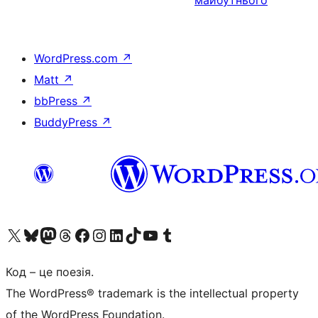
майбутнього
WordPress.com
↗
Matt
↗
bbPress
↗
BuddyPress
↗
Visit our X (formerly Twitter) account
Visit our Bluesky account
Завітайте до нашої стрічки в Mastodon
Visit our Threads account
Завітайте на нашу сторінку в Facebook
Visit our Instagram account
Visit our LinkedIn account
Visit our TikTok account
Visit our YouTube channel
Visit our Tumblr account
Код – це поезія.
The WordPress® trademark is the intellectual property
of the WordPress Foundation.