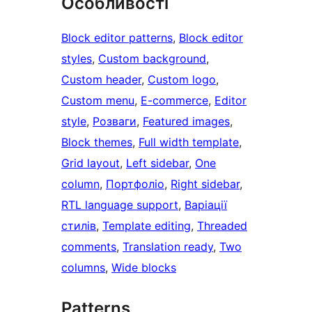
Особливості
Block editor patterns
, 
Block editor
styles
, 
Custom background
, 
Custom header
, 
Custom logo
, 
Custom menu
, 
E-commerce
, 
Editor
style
, 
Розваги
, 
Featured images
, 
Block themes
, 
Full width template
, 
Grid layout
, 
Left sidebar
, 
One
column
, 
Портфоліо
, 
Right sidebar
, 
RTL language support
, 
Варіації
стилів
, 
Template editing
, 
Threaded
comments
, 
Translation ready
, 
Two
columns
, 
Wide blocks
Patterns