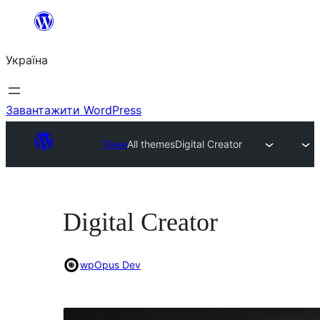
Перейти
до
Україна
вмісту
Завантажити WordPress
Теми
All themes
Digital Creator
Digital Creator
wpOpus Dev