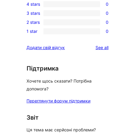
4 stars
0
5-
0
3 stars
0
star
4-
0
review
2 stars
0
star
3-
0
reviews
1 star
0
star
2-
0
reviews
star
1-
reviews
Додати свій відгук
See all
reviews
star
reviews
Підтримка
Хочете щось сказати? Потрібна
допомога?
Переглянути форум підтримки
Звіт
Ця тема має серйозні проблеми?