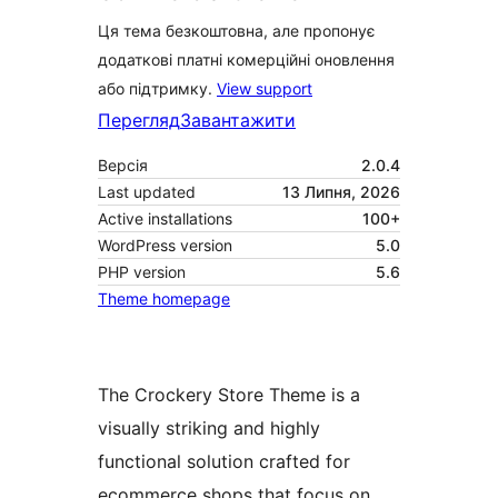
Ця тема безкоштовна, але пропонує
додаткові платні комерційні оновлення
або підтримку.
View support
Перегляд
Завантажити
Версія
2.0.4
Last updated
13 Липня, 2026
Active installations
100+
WordPress version
5.0
PHP version
5.6
Theme homepage
The Crockery Store Theme is a
visually striking and highly
functional solution crafted for
ecommerce shops that focus on