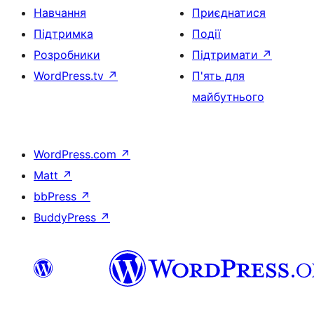
Навчання
Приєднатися
Підтримка
Події
Розробники
Підтримати
↗
WordPress.tv
↗
П'ять для
майбутнього
WordPress.com
↗
Matt
↗
bbPress
↗
BuddyPress
↗