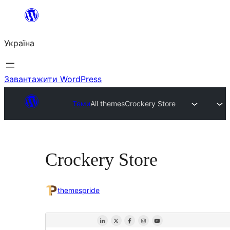
Перейти
до
Україна
вмісту
Завантажити WordPress
Теми
All themes
Crockery Store
Crockery Store
themespride