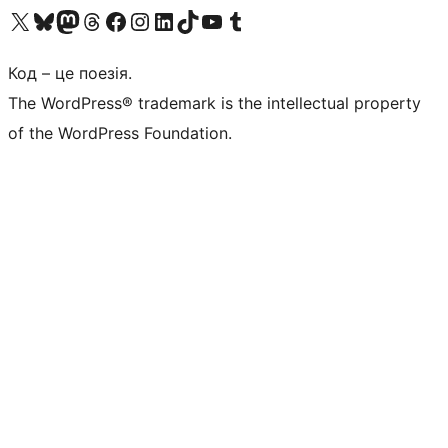
Visit our X (formerly Twitter) account
Visit our Bluesky account
Завітайте до нашої стрічки в Mastodon
Visit our Threads account
Завітайте на нашу сторінку в Facebook
Visit our Instagram account
Visit our LinkedIn account
Visit our TikTok account
Visit our YouTube channel
Visit our Tumblr account
Код – це поезія.
The WordPress® trademark is the intellectual property
of the WordPress Foundation.