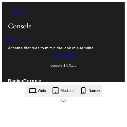
Перейти
← Back
до
вмісту
Console
Ben Dwyer
A theme that tries to mimic the look of a terminal.
Завантажити
console.1.0.0.zip
Варіації стилів
Wide
Medium
Narrow