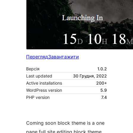
Перегляд
Завантажити
Версія
1.0.2
Last updated
30 Грудня, 2022
Active installations
200+
WordPress version
5.9
PHP version
7.4
Coming soon block theme is a one
page full site editing block theme