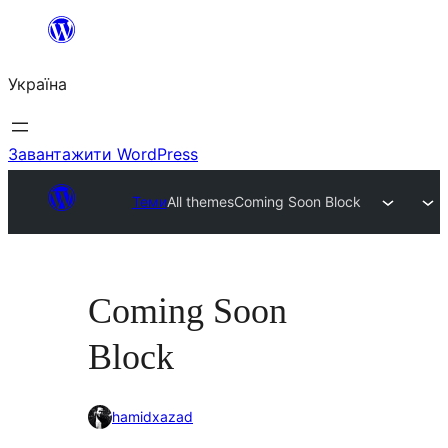
Перейти
до
Україна
вмісту
Завантажити WordPress
Теми
All themes
Coming Soon Block
Coming Soon
Block
hamidxazad