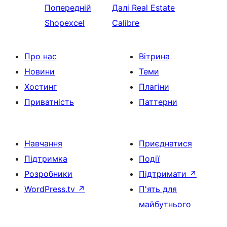
Попередній
Далі
Real Estate
Shopexcel
Calibre
Про нас
Вітрина
Новини
Теми
Хостинг
Плагіни
Приватність
Паттерни
Навчання
Приєднатися
Підтримка
Події
Розробники
Підтримати
↗
WordPress.tv
↗
П'ять для
майбутнього