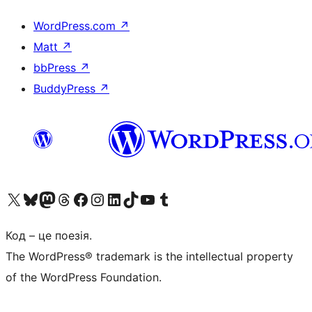
WordPress.com
↗
Matt
↗
bbPress
↗
BuddyPress
↗
Visit our X (formerly Twitter) account
Visit our Bluesky account
Завітайте до нашої стрічки в Mastodon
Visit our Threads account
Завітайте на нашу сторінку в Facebook
Visit our Instagram account
Visit our LinkedIn account
Visit our TikTok account
Visit our YouTube channel
Visit our Tumblr account
Код – це поезія.
The WordPress® trademark is the intellectual property
of the WordPress Foundation.