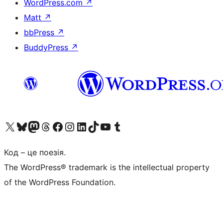
WordPress.com
↗
Matt
↗
bbPress
↗
BuddyPress
↗
Visit our X (formerly Twitter) account
Visit our Bluesky account
Завітайте до нашої стрічки в Mastodon
Visit our Threads account
Завітайте на нашу сторінку в Facebook
Visit our Instagram account
Visit our LinkedIn account
Visit our TikTok account
Visit our YouTube channel
Visit our Tumblr account
Код – це поезія.
The WordPress® trademark is the intellectual property
of the WordPress Foundation.