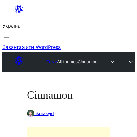
Перейти
до
Україна
вмісту
Завантажити WordPress
Теми
All themes
Cinnamon
Cinnamon
fikrirasyid