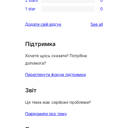
2 stars
0
star
3-
0
reviews
1 star
0
star
2-
0
reviews
star
1-
reviews
Додати свій відгук
See all
reviews
star
reviews
Підтримка
Хочете щось сказати? Потрібна
допомога?
Переглянути форум підтримки
Звіт
Ця тема має серйозні проблеми?
Повідомити про тему