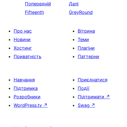
Попередній
Далі
Fifteenth
GreyRound
Про нас
Вітрина
Новини
Теми
Хостинг
Плагіни
Приватність
Паттерни
Навчання
Приєднатися
Підтримка
Події
Розробники
Підтримати
↗
WordPress.tv
↗
Swag
↗