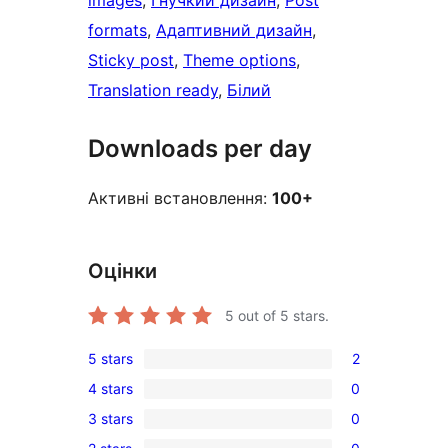
images
, 
Гнучкий дизайн
, 
Post
formats
, 
Адаптивний дизайн
, 
Sticky post
, 
Theme options
, 
Translation ready
, 
Білий
Downloads per day
Активні встановлення:
100+
Оцінки
5
out of 5 stars.
5 stars
2
2
4 stars
0
5-
0
3 stars
0
star
4-
0
reviews