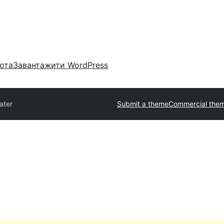
ота
Завантажити WordPress
ater
Submit a theme
Commercial the