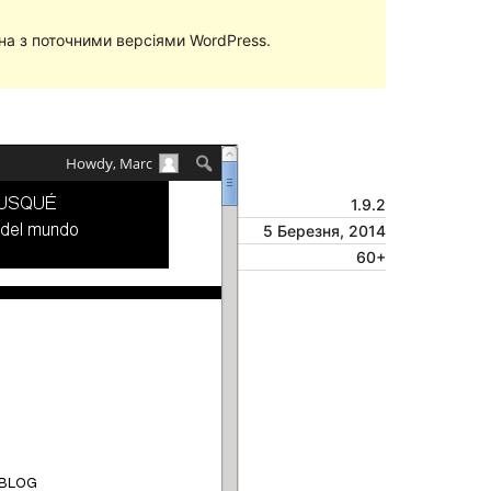
сна з поточними версіями WordPress.
Перегляд
Завантажити
Версія
1.9.2
Last updated
5 Березня, 2014
Active installations
60+
Theme homepage