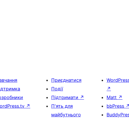
авчання
Приєднатися
WordPres
ідтримка
Події
↗
озробники
Підтримати
↗
Matt
↗
ordPress.tv
↗
П'ять для
bbPress
майбутнього
BuddyPre