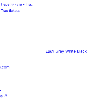
Переглянути у Trac
Trac tickets
Далі
Gray White Black
s.com
↗
ss
↗