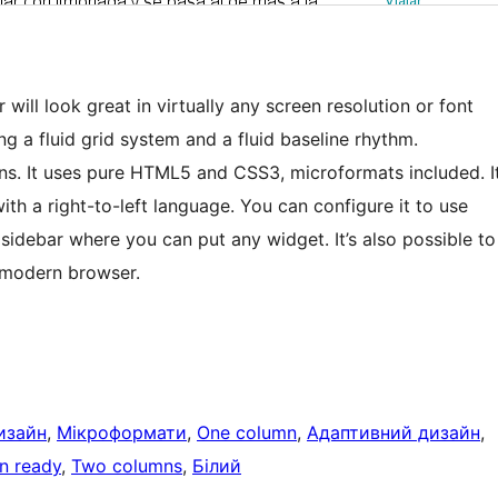
will look great in virtually any screen resolution or font
g a fluid grid system and a fluid baseline rhythm.
ions. It uses pure HTML5 and CSS3, microformats included. I
ith a right-to-left language. You can configure it to use
 sidebar where you can put any widget. It’s also possible to
 modern browser.
изайн
, 
Мікроформати
, 
One column
, 
Адаптивний дизайн
, 
on ready
, 
Two columns
, 
Білий