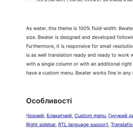
As water, this theme is 100% fluid-width. Bwater 
size. Bwater is designed and developed followin
Furthermore, it is responsive for small resolut
is as well translation ready and ready to work w
with a single column or with an additional right
have a custom menu. Bwater works fine in any
Особливості
Чорний
, 
Блакитний
, 
Custom menu
, 
Гнучкий д
Right sidebar
, 
RTL language support
, 
Translati