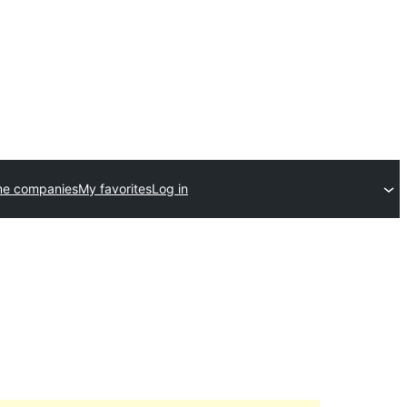
me companies
My favorites
Log in