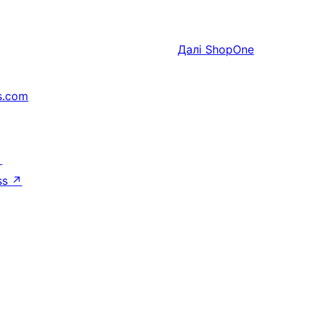
Далі
ShopOne
s.com
↗
ss
↗