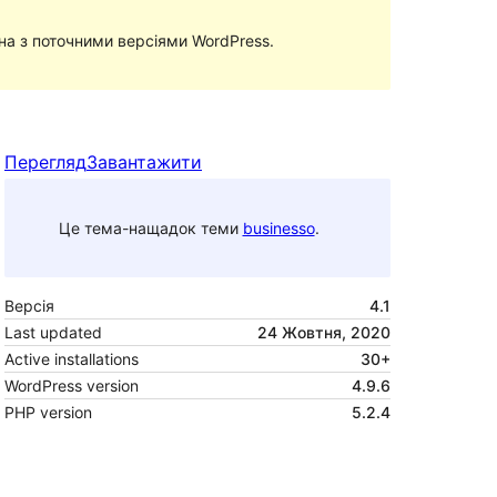
сна з поточними версіями WordPress.
Перегляд
Завантажити
Це тема-нащадок теми
businesso
.
Версія
4.1
Last updated
24 Жовтня, 2020
Active installations
30+
WordPress version
4.9.6
PHP version
5.2.4