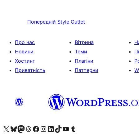
Попередній
Style Outlet
Про нас
Вітрина
Н
Новини
Теми
П
Хостинг
Плагіни
Р
Приватність
Паттерни
W
Visit our X (formerly Twitter) account
Visit our Bluesky account
Завітайте до нашої стрічки в Mastodon
Visit our Threads account
Завітайте на нашу сторінку в Facebook
Visit our Instagram account
Visit our LinkedIn account
Visit our TikTok account
Visit our YouTube channel
Visit our Tumblr account