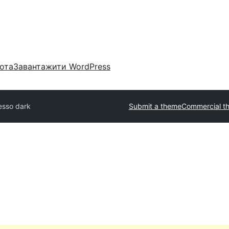
ота
Завантажити WordPress
esso dark
Submit a theme
Commercial t