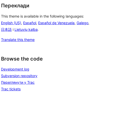
Переклади
This theme is available in the following languages:
English (US)
,
Español
,
Español de Venezuela
,
Galego
,
日本語
і
Lietuvių kalba
.
Translate this theme
Browse the code
Development log
Subversion repository
Переглянути у Trac
Trac tickets