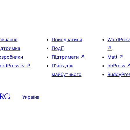
авчання
Приєднатися
WordPres
ідтримка
Події
↗
озробники
Підтримати
↗
Matt
↗
ordPress.tv
↗
П'ять для
bbPress
майбутнього
BuddyPre
Україна