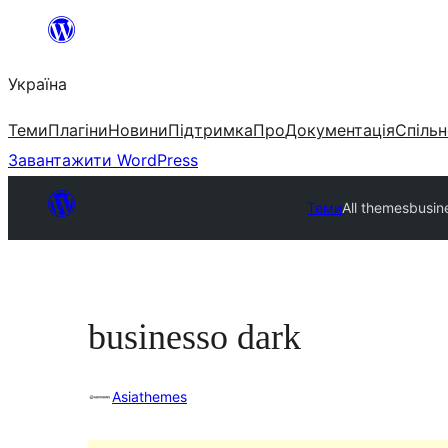
Перейти
до
Україна
вмісту
Теми
Плагіни
Новини
Підтримка
Про
Документація
Спільн
Завантажити WordPress
Теми
All themes
busin
businesso dark
Asiathemes