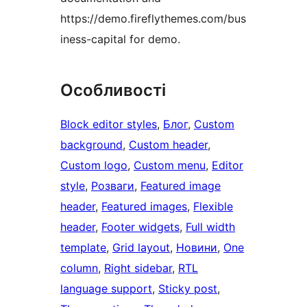
https://demo.fireflythemes.com/bus
iness-capital for demo.
Особливості
Block editor styles
, 
Блог
, 
Custom
background
, 
Custom header
, 
Custom logo
, 
Custom menu
, 
Editor
style
, 
Розваги
, 
Featured image
header
, 
Featured images
, 
Flexible
header
, 
Footer widgets
, 
Full width
template
, 
Grid layout
, 
Новини
, 
One
column
, 
Right sidebar
, 
RTL
language support
, 
Sticky post
, 