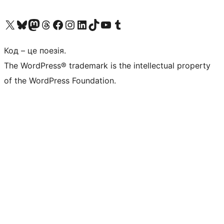
Visit our X (formerly Twitter) account
Visit our Bluesky account
Завітайте до нашої стрічки в Mastodon
Visit our Threads account
Завітайте на нашу сторінку в Facebook
Visit our Instagram account
Visit our LinkedIn account
Visit our TikTok account
Visit our YouTube channel
Visit our Tumblr account
Код – це поезія.
The WordPress® trademark is the intellectual property
of the WordPress Foundation.