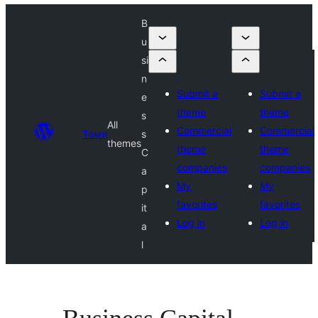
B
u
si
n
Submit a
Submit a
e
theme
theme
s
All
Commercial
Commercial
Теми
s
themes
theme
theme
C
companies
companies
a
My
My
p
favorites
favorites
it
Log in
Log in
a
l