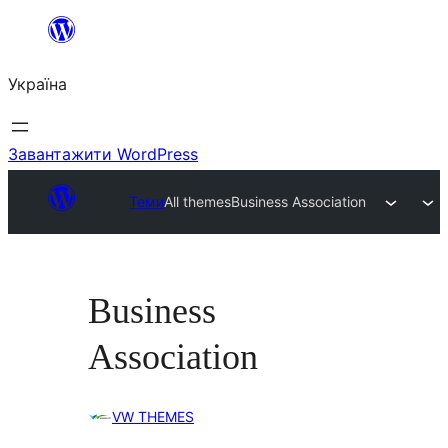
Перейти
до
Україна
вмісту
Завантажити WordPress
Теми
All themes
Business Association
Business
Association
VW THEMES