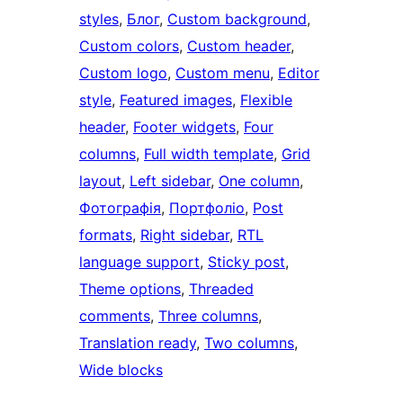
styles
, 
Блог
, 
Custom background
, 
Custom colors
, 
Custom header
, 
Custom logo
, 
Custom menu
, 
Editor
style
, 
Featured images
, 
Flexible
header
, 
Footer widgets
, 
Four
columns
, 
Full width template
, 
Grid
layout
, 
Left sidebar
, 
One column
, 
Фотографія
, 
Портфоліо
, 
Post
formats
, 
Right sidebar
, 
RTL
language support
, 
Sticky post
, 
Theme options
, 
Threaded
comments
, 
Three columns
, 
Translation ready
, 
Two columns
, 
Wide blocks