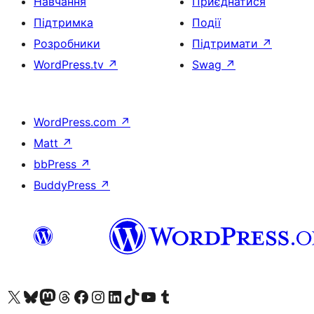
Навчання
Приєднатися
Підтримка
Події
Розробники
Підтримати
↗
WordPress.tv
↗
Swag
↗
WordPress.com
↗
Matt
↗
bbPress
↗
BuddyPress
↗
Visit our X (formerly Twitter) account
Visit our Bluesky account
Завітайте до нашої стрічки в Mastodon
Visit our Threads account
Завітайте на нашу сторінку в Facebook
Visit our Instagram account
Visit our LinkedIn account
Visit our TikTok account
Visit our YouTube channel
Visit our Tumblr account