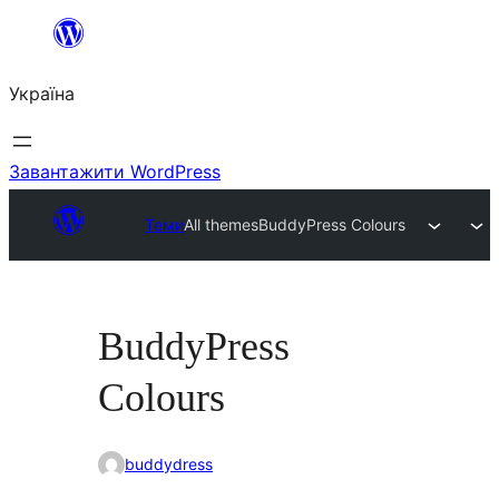
Перейти
до
Україна
вмісту
Завантажити WordPress
Теми
All themes
BuddyPress Colours
BuddyPress
Colours
buddydress