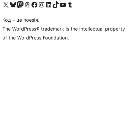
Visit our X (formerly Twitter) account
Visit our Bluesky account
Завітайте до нашої стрічки в Mastodon
Visit our Threads account
Завітайте на нашу сторінку в Facebook
Visit our Instagram account
Visit our LinkedIn account
Visit our TikTok account
Visit our YouTube channel
Visit our Tumblr account
Код – це поезія.
The WordPress® trademark is the intellectual property
of the WordPress Foundation.