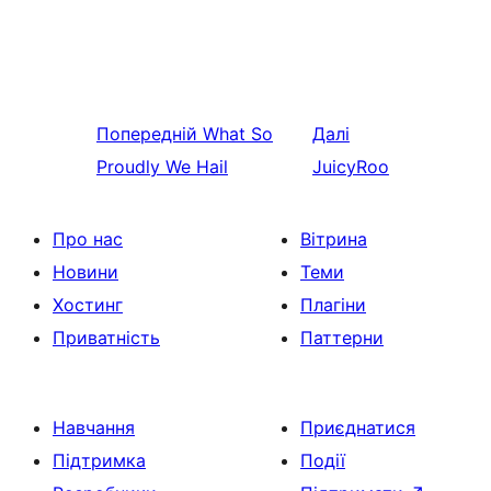
Попередній
What So
Далі
Proudly We Hail
JuicyRoo
Про нас
Вітрина
Новини
Теми
Хостинг
Плагіни
Приватність
Паттерни
Навчання
Приєднатися
Підтримка
Події