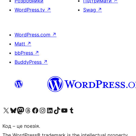
Розробники
Підтримати
↗
WordPress.tv
↗
Swag
↗
WordPress.com
↗
Matt
↗
bbPress
↗
BuddyPress
↗
Visit our X (formerly Twitter) account
Visit our Bluesky account
Завітайте до нашої стрічки в Mastodon
Visit our Threads account
Завітайте на нашу сторінку в Facebook
Visit our Instagram account
Visit our LinkedIn account
Visit our TikTok account
Visit our YouTube channel
Visit our Tumblr account
Код – це поезія.
The WordPress® trademark is the intellectual property