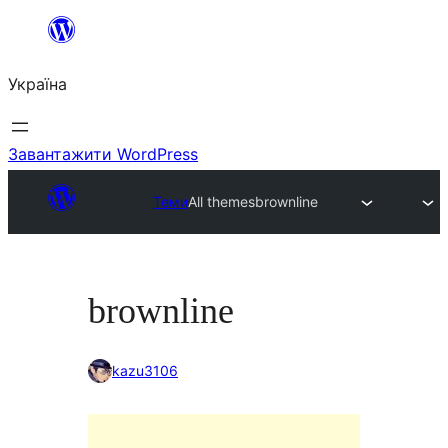
Перейти
до
Україна
вмісту
Завантажити WordPress
Теми
All themes
brownline
brownline
kazu3106