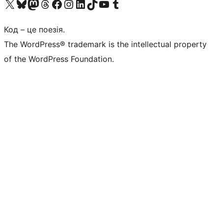
Visit our X (formerly Twitter) account
Visit our Bluesky account
Завітайте до нашої стрічки в Mastodon
Visit our Threads account
Завітайте на нашу сторінку в Facebook
Visit our Instagram account
Visit our LinkedIn account
Visit our TikTok account
Visit our YouTube channel
Visit our Tumblr account
Код – це поезія.
The WordPress® trademark is the intellectual property
of the WordPress Foundation.