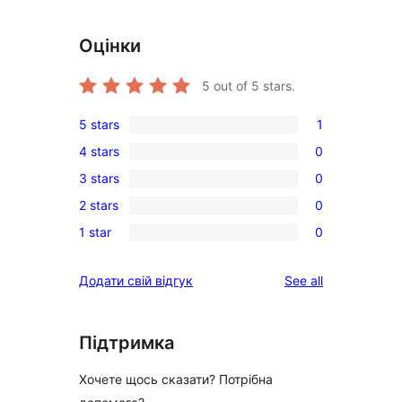
Оцінки
5
out of 5 stars.
5 stars
1
1
4 stars
0
5-
0
3 stars
0
star
4-
0
review
2 stars
0
star
3-
0
reviews
1 star
0
star
2-
0
reviews
star
1-
reviews
Додати свій відгук
See all
reviews
star
reviews
Підтримка
Хочете щось сказати? Потрібна