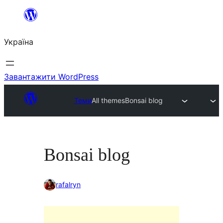
Перейти
до
Україна
вмісту
Завантажити WordPress
Теми
All themes
Bonsai blog
Bonsai blog
rafalryn