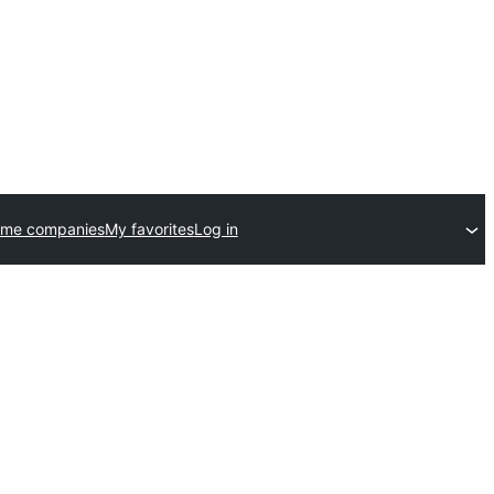
eme companies
My favorites
Log in