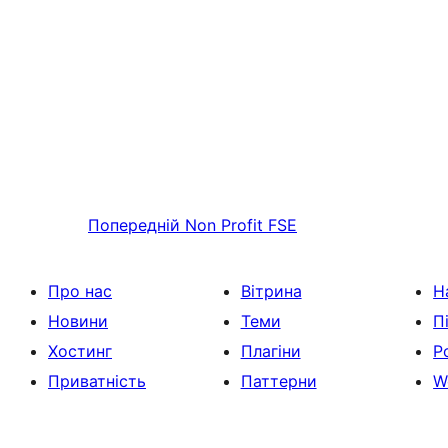
Попередній
Non Profit FSE
Про нас
Вітрина
Н
Новини
Теми
П
Хостинг
Плагіни
Р
Приватність
Паттерни
W