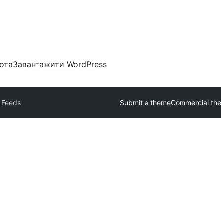
ота
Завантажити WordPress
 Feeds
Submit a theme
Commercial th