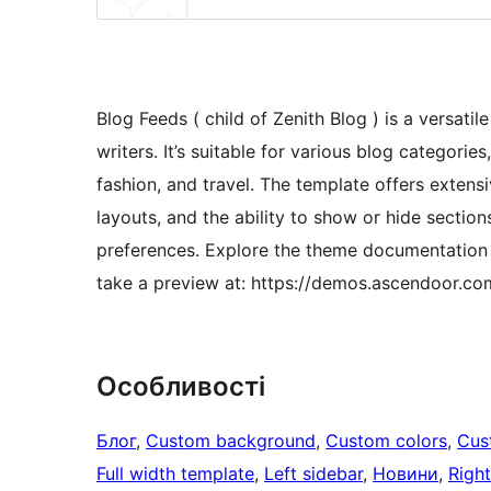
Blog Feeds ( child of Zenith Blog ) is a versat
writers. It’s suitable for various blog categories,
fashion, and travel. The template offers extens
layouts, and the ability to show or hide sectio
preferences. Explore the theme documentation
take a preview at: https://demos.ascendoor.co
Особливості
Блог
, 
Custom background
, 
Custom colors
, 
Cus
Full width template
, 
Left sidebar
, 
Новини
, 
Right