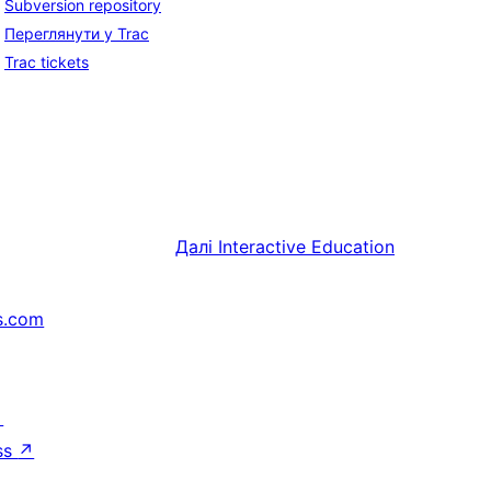
Subversion repository
Переглянути у Trac
Trac tickets
Далі
Interactive Education
s.com
↗
ss
↗