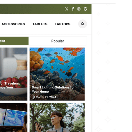
Перегляд
Завантажити
Це тема-нащадок теми
Zenith Blog
.
Версія
1.0.1
Last updated
8 Квітня, 2025
Active installations
200+
WordPress version
5.0
PHP version
7.4
Theme homepage