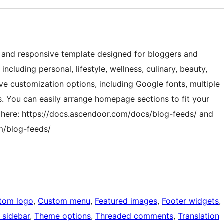
ile and responsive template designed for bloggers and
 including personal, lifestyle, wellness, culinary, beauty,
ive customization options, including Google fonts, multiple
ns. You can easily arrange homepage sections to fit your
 here: https://docs.ascendoor.com/docs/blog-feeds/ and
m/blog-feeds/
tom logo
, 
Custom menu
, 
Featured images
, 
Footer widgets
, 
 sidebar
, 
Theme options
, 
Threaded comments
, 
Translation