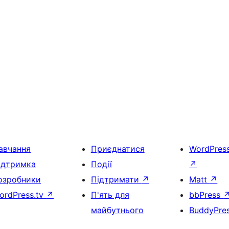
авчання
Приєднатися
WordPres
ідтримка
Події
↗
озробники
Підтримати
↗
Matt
↗
ordPress.tv
↗
П'ять для
bbPress
майбутнього
BuddyPre