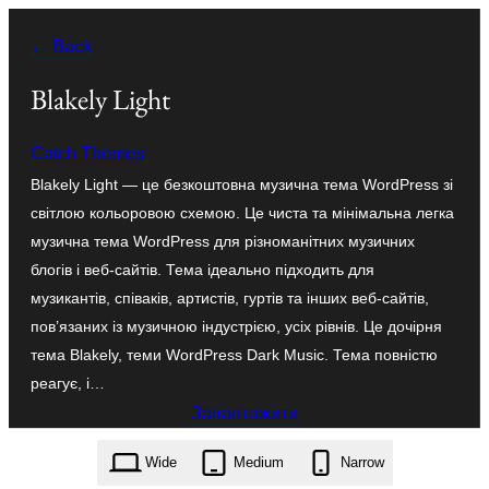
Перейти
← Back
до
вмісту
Blakely Light
Catch Themes
Blakely Light — це безкоштовна музична тема WordPress зі
світлою кольоровою схемою. Це чиста та мінімальна легка
музична тема WordPress для різноманітних музичних
блогів і веб-сайтів. Тема ідеально підходить для
музикантів, співаків, артистів, гуртів та інших веб-сайтів,
пов’язаних із музичною індустрією, усіх рівнів. Це дочірня
тема Blakely, теми WordPress Dark Music. Тема повністю
реагує, і…
Завантажити
blakely-light.2.0.2.zip
Wide
Medium
Narrow