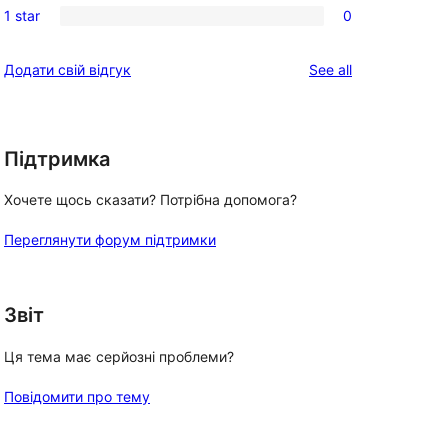
reviews
1 star
0
star
2-
0
reviews
star
1-
reviews
Додати свій відгук
See all
reviews
star
reviews
Підтримка
Хочете щось сказати? Потрібна допомога?
Переглянути форум підтримки
Звіт
Ця тема має серйозні проблеми?
Повідомити про тему