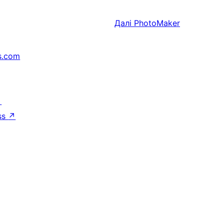
Далі
PhotoMaker
s.com
↗
ss
↗