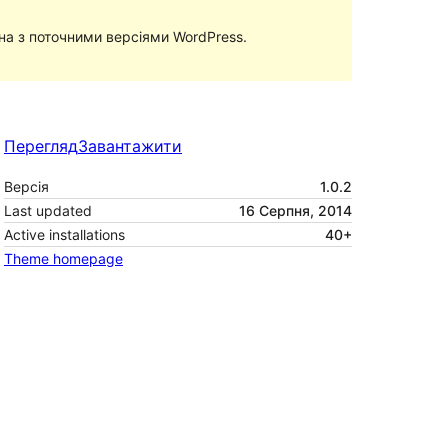
сна з поточними версіями WordPress.
Перегляд
Завантажити
Версія
1.0.2
Last updated
16 Серпня, 2014
Active installations
40+
Theme homepage