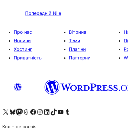
Попередній
Nile
Про нас
Вітрина
Н
Новини
Теми
П
Хостинг
Плагіни
Р
Приватність
Паттерни
W
Visit our X (formerly Twitter) account
Visit our Bluesky account
Завітайте до нашої стрічки в Mastodon
Visit our Threads account
Завітайте на нашу сторінку в Facebook
Visit our Instagram account
Visit our LinkedIn account
Visit our TikTok account
Visit our YouTube channel
Visit our Tumblr account
Код – це поезія.