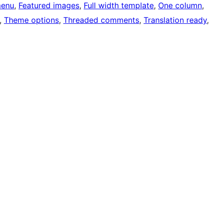
menu
, 
Featured images
, 
Full width template
, 
One column
, 
, 
Theme options
, 
Threaded comments
, 
Translation ready
, 