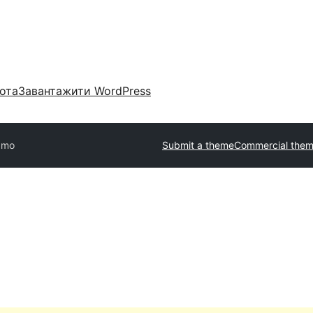
ота
Завантажити WordPress
zmo
Submit a theme
Commercial the