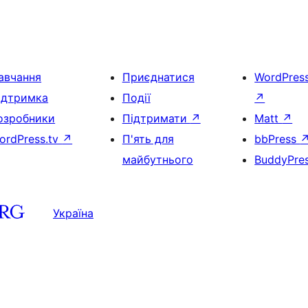
авчання
Приєднатися
WordPres
ідтримка
Події
↗
озробники
Підтримати
↗
Matt
↗
ordPress.tv
↗
П'ять для
bbPress
майбутнього
BuddyPre
Україна