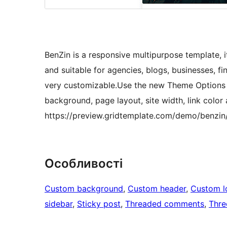
BenZin is a responsive multipurpose template, it
and suitable for agencies, blogs, businesses, fi
very customizable.Use the new Theme Options
background, page layout, site width, link colo
https://preview.gridtemplate.com/demo/benzin
Особливості
Custom background
, 
Custom header
, 
Custom l
sidebar
, 
Sticky post
, 
Threaded comments
, 
Thre