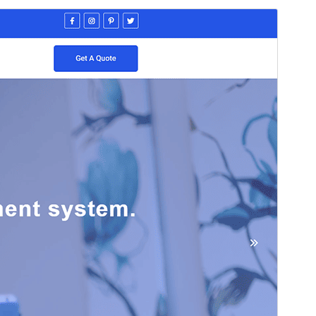
Перегляд
Завантажити
Версія
1.2.5
Last updated
25 Липня, 2025
Active installations
10+
WordPress version
6.1
PHP version
5.6
Theme homepage