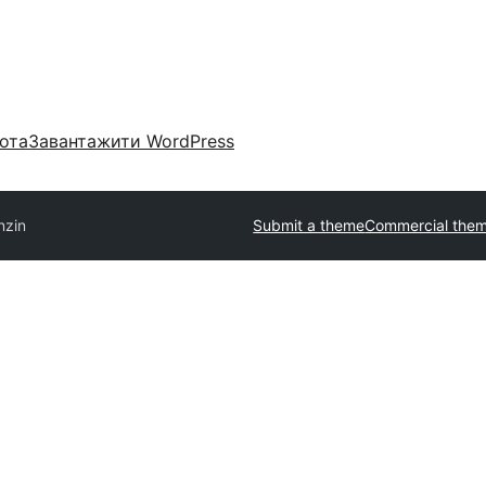
ота
Завантажити WordPress
nzin
Submit a theme
Commercial the