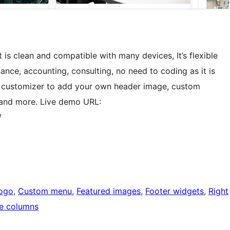
 is clean and compatible with many devices, It’s flexible
nance, accounting, consulting, no need to coding as it is
 customizer to add your own header image, custom
r and more. Live demo URL:
/
ogo
, 
Custom menu
, 
Featured images
, 
Footer widgets
, 
Right
e columns