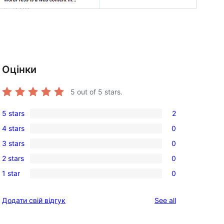
Оцінки
5
out of 5 stars.
5 stars
2
2
4 stars
0
5-
0
3 stars
0
star
4-
0
reviews
2 stars
0
star
3-
0
reviews
1 star
0
star
2-
0
reviews
star
1-
reviews
Додати свій відгук
See all
reviews
star
reviews