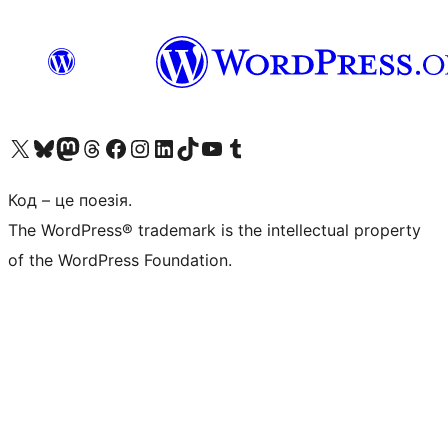
Visit our X (formerly Twitter) account
Visit our Bluesky account
Завітайте до нашої стрічки в Mastodon
Visit our Threads account
Завітайте на нашу сторінку в Facebook
Visit our Instagram account
Visit our LinkedIn account
Visit our TikTok account
Visit our YouTube channel
Visit our Tumblr account
Код – це поезія.
The WordPress® trademark is the intellectual property
of the WordPress Foundation.