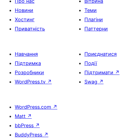
Про нас
Вітрина
Новини
Теми
Хостинг
Плагіни
Приватність
Паттерни
Навчання
Приєднатися
Підтримка
Події
Розробники
Підтримати
↗
WordPress.tv
↗
Swag
↗
WordPress.com
↗
Matt
↗
bbPress
↗
BuddyPress
↗