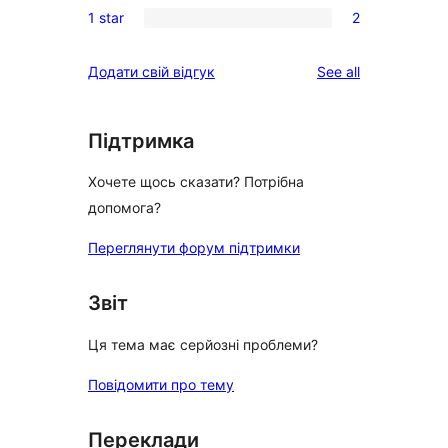
reviews
1 star
2
star
2-
2
reviews
star
1-
reviews
Додати свій відгук
See all
review
star
reviews
Підтримка
Хочете щось сказати? Потрібна
допомога?
Переглянути форум підтримки
Звіт
Ця тема має серйозні проблеми?
Повідомити про тему
Переклади