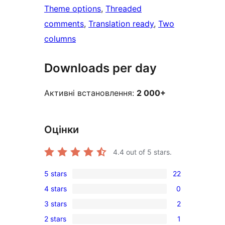
Theme options
, 
Threaded
comments
, 
Translation ready
, 
Two
columns
Downloads per day
Активні встановлення:
2 000+
Оцінки
4.4
out of 5 stars.
5 stars
22
22
4 stars
0
5-
0
3 stars
2
star
4-
2
reviews
2 stars
1
star
3-
1