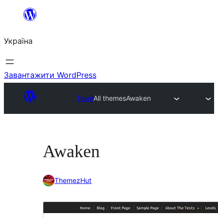
Перейти
до
Україна
вмісту
Завантажити WordPress
Теми
All themes
Awaken
Awaken
ThemezHut