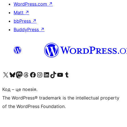
WordPress.com
↗
Matt
↗
bbPress
↗
BuddyPress
↗
Visit our X (formerly Twitter) account
Visit our Bluesky account
Завітайте до нашої стрічки в Mastodon
Visit our Threads account
Завітайте на нашу сторінку в Facebook
Visit our Instagram account
Visit our LinkedIn account
Visit our TikTok account
Visit our YouTube channel
Visit our Tumblr account
Код – це поезія.
The WordPress® trademark is the intellectual property
of the WordPress Foundation.