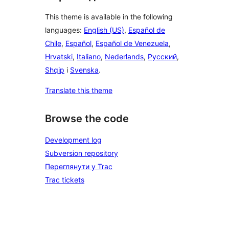
This theme is available in the following
languages:
English (US)
,
Español de
Chile
,
Español
,
Español de Venezuela
,
Hrvatski
,
Italiano
,
Nederlands
,
Русский
,
Shqip
і
Svenska
.
Translate this theme
Browse the code
Development log
Subversion repository
Переглянути у Trac
Trac tickets