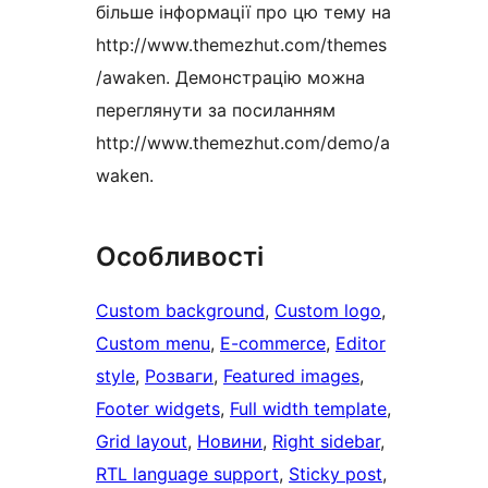
більше інформації про цю тему на
http://www.themezhut.com/themes
/awaken. Демонстрацію можна
переглянути за посиланням
http://www.themezhut.com/demo/a
waken.
Особливості
Custom background
, 
Custom logo
, 
Custom menu
, 
E-commerce
, 
Editor
style
, 
Розваги
, 
Featured images
, 
Footer widgets
, 
Full width template
, 
Grid layout
, 
Новини
, 
Right sidebar
, 
RTL language support
, 
Sticky post
, 