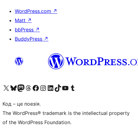
WordPress.com
↗
Matt
↗
bbPress
↗
BuddyPress
↗
Visit our X (formerly Twitter) account
Visit our Bluesky account
Завітайте до нашої стрічки в Mastodon
Visit our Threads account
Завітайте на нашу сторінку в Facebook
Visit our Instagram account
Visit our LinkedIn account
Visit our TikTok account
Visit our YouTube channel
Visit our Tumblr account
Код – це поезія.
The WordPress® trademark is the intellectual property
of the WordPress Foundation.