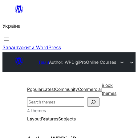
Перейти
до
Україна
вмісту
Завантажити WordPress
Теми
Author: WPDigiPro
Online Courses
Block
Popular
Latest
Community
Commercial
themes
Пошук
4 themes
Layout
Features
Subjects