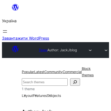
Перейти
до
Україна
вмісту
Завантажити WordPress
Теми
Author: Jack
Jblog
Block
Popular
Latest
Community
Commercial
themes
Пошук
1 theme
Layout
Features
Subjects