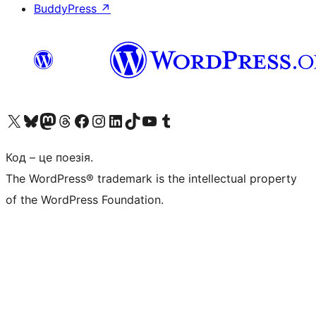
BuddyPress
↗
Visit our X (formerly Twitter) account
Visit our Bluesky account
Завітайте до нашої стрічки в Mastodon
Visit our Threads account
Завітайте на нашу сторінку в Facebook
Visit our Instagram account
Visit our LinkedIn account
Visit our TikTok account
Visit our YouTube channel
Visit our Tumblr account
Код – це поезія.
The WordPress® trademark is the intellectual property
of the WordPress Foundation.