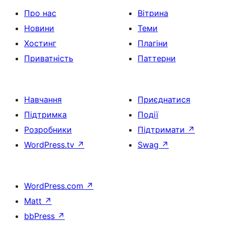
Про нас
Вітрина
Новини
Теми
Хостинг
Плагіни
Приватність
Паттерни
Навчання
Приєднатися
Підтримка
Події
Розробники
Підтримати
↗
WordPress.tv
↗
Swag
↗
WordPress.com
↗
Matt
↗
bbPress
↗