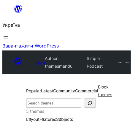
Перейти
до
Україна
вмісту
Завантажити WordPress
Author:
Simple
Теми
themesmandu
Podcast
Block
Popular
Latest
Community
Commercial
themes
Пошук
5 themes
Layout
Features
Subjects