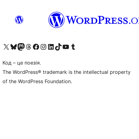
Visit our X (formerly Twitter) account
Visit our Bluesky account
Завітайте до нашої стрічки в Mastodon
Visit our Threads account
Завітайте на нашу сторінку в Facebook
Visit our Instagram account
Visit our LinkedIn account
Visit our TikTok account
Visit our YouTube channel
Visit our Tumblr account
Код – це поезія.
The WordPress® trademark is the intellectual property
of the WordPress Foundation.