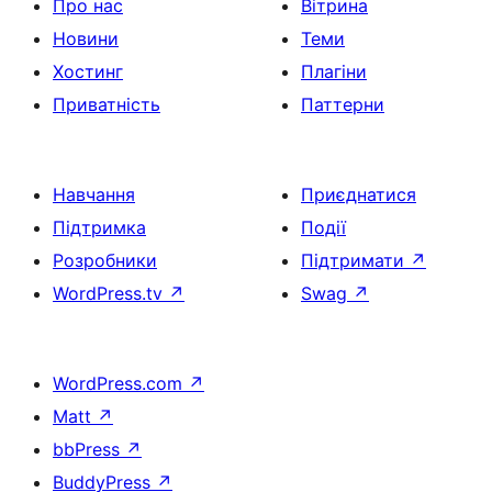
Про нас
Вітрина
Новини
Теми
Хостинг
Плагіни
Приватність
Паттерни
Навчання
Приєднатися
Підтримка
Події
Розробники
Підтримати
↗
WordPress.tv
↗
Swag
↗
WordPress.com
↗
Matt
↗
bbPress
↗
BuddyPress
↗