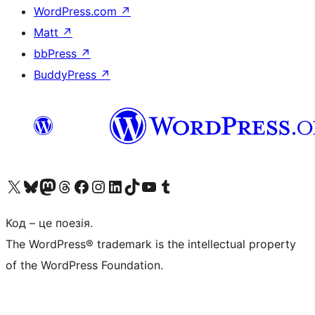
WordPress.com
↗
Matt
↗
bbPress
↗
BuddyPress
↗
Visit our X (formerly Twitter) account
Visit our Bluesky account
Завітайте до нашої стрічки в Mastodon
Visit our Threads account
Завітайте на нашу сторінку в Facebook
Visit our Instagram account
Visit our LinkedIn account
Visit our TikTok account
Visit our YouTube channel
Visit our Tumblr account
Код – це поезія.
The WordPress® trademark is the intellectual property
of the WordPress Foundation.