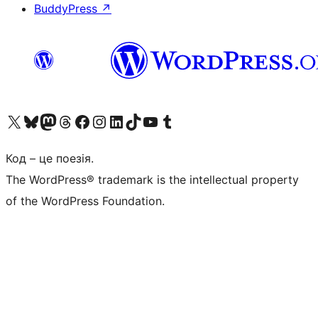
BuddyPress
↗
Visit our X (formerly Twitter) account
Visit our Bluesky account
Завітайте до нашої стрічки в Mastodon
Visit our Threads account
Завітайте на нашу сторінку в Facebook
Visit our Instagram account
Visit our LinkedIn account
Visit our TikTok account
Visit our YouTube channel
Visit our Tumblr account
Код – це поезія.
The WordPress® trademark is the intellectual property
of the WordPress Foundation.