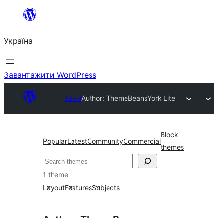
Перейти
до
Україна
вмісту
Завантажити WordPress
Теми
Author: ThemeBeans
York Lite
Block
Popular
Latest
Community
Commercial
themes
Пошук
1 theme
Layout
Features
Subjects