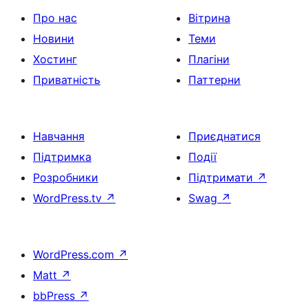
Про нас
Вітрина
Новини
Теми
Хостинг
Плагіни
Приватність
Паттерни
Навчання
Приєднатися
Підтримка
Події
Розробники
Підтримати
↗
WordPress.tv
↗
Swag
↗
WordPress.com
↗
Matt
↗
bbPress
↗