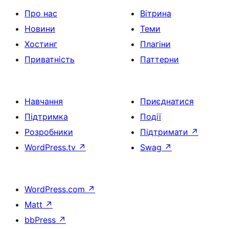
Про нас
Вітрина
Новини
Теми
Хостинг
Плагіни
Приватність
Паттерни
Навчання
Приєднатися
Підтримка
Події
Розробники
Підтримати
↗
WordPress.tv
↗
Swag
↗
WordPress.com
↗
Matt
↗
bbPress
↗