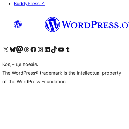
BuddyPress
↗
Visit our X (formerly Twitter) account
Visit our Bluesky account
Завітайте до нашої стрічки в Mastodon
Visit our Threads account
Завітайте на нашу сторінку в Facebook
Visit our Instagram account
Visit our LinkedIn account
Visit our TikTok account
Visit our YouTube channel
Visit our Tumblr account
Код – це поезія.
The WordPress® trademark is the intellectual property
of the WordPress Foundation.