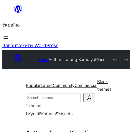
Перейти
до
Україна
вмісту
Завантажити WordPress
Теми
Author: Tarang Koradiya
Plaser
Block
Popular
Latest
Community
Commercial
themes
Пошук
1 theme
Layout
Features
Subjects