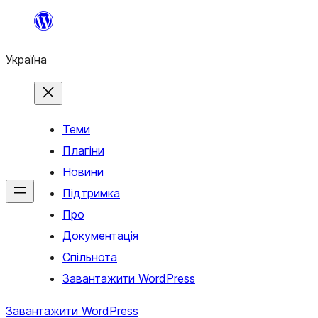
Перейти
до
Україна
вмісту
Теми
Плагіни
Новини
Підтримка
Про
Документація
Спільнота
Завантажити WordPress
Завантажити WordPress