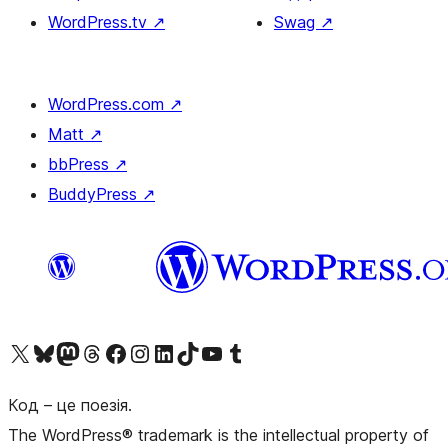
WordPress.tv
↗
Swag
↗
WordPress.com
↗
Matt
↗
bbPress
↗
BuddyPress
↗
Visit our X (formerly Twitter) account
Visit our Bluesky account
Завітайте до нашої стрічки в Mastodon
Visit our Threads account
Завітайте на нашу сторінку в Facebook
Visit our Instagram account
Visit our LinkedIn account
Visit our TikTok account
Visit our YouTube channel
Visit our Tumblr account
Код – це поезія.
The WordPress® trademark is the intellectual property of