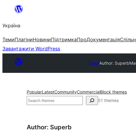
Перейти
до
Україна
вмісту
Теми
Плагіни
Новини
Підтримка
Про
Документація
Спільн
Завантажити WordPress
Теми
Author: Superb
Mag
Popular
Latest
Community
Commercial
Block themes
Пошук
51 themes
Author: Superb