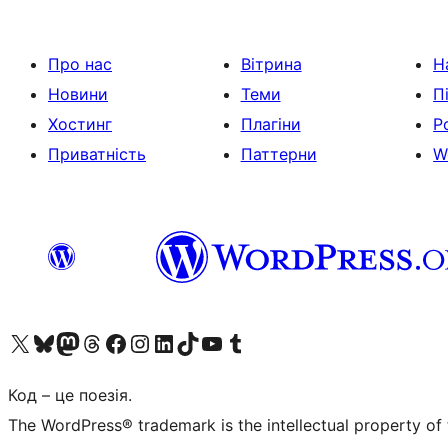
Про нас
Вітрина
Н
Новини
Теми
П
Хостинг
Плагіни
Р
Приватність
Паттерни
W
Visit our X (formerly Twitter) account
Visit our Bluesky account
Завітайте до нашої стрічки в Mastodon
Visit our Threads account
Завітайте на нашу сторінку в Facebook
Visit our Instagram account
Visit our LinkedIn account
Visit our TikTok account
Visit our YouTube channel
Visit our Tumblr account
Код – це поезія.
The WordPress® trademark is the intellectual property of