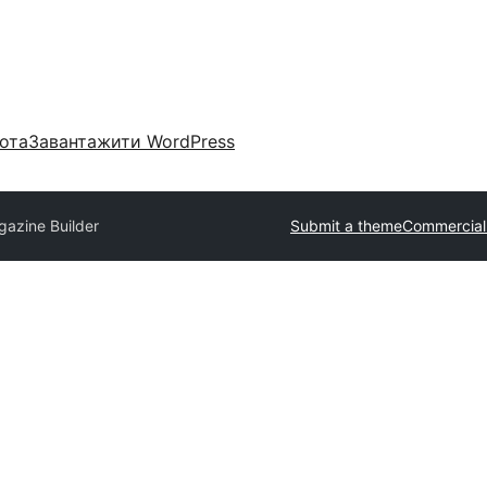
ота
Завантажити WordPress
azine Builder
Submit a theme
Commercial