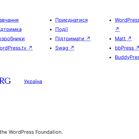
авчання
Приєднатися
WordPres
ідтримка
Події
↗
озробники
Підтримати
↗
Matt
↗
ordPress.tv
↗
Swag
↗
bbPress
BuddyPre
Україна
 the WordPress Foundation.