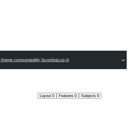
 theme companies
My favorites
Log in
Layout
0
Features
0
Subjects
0