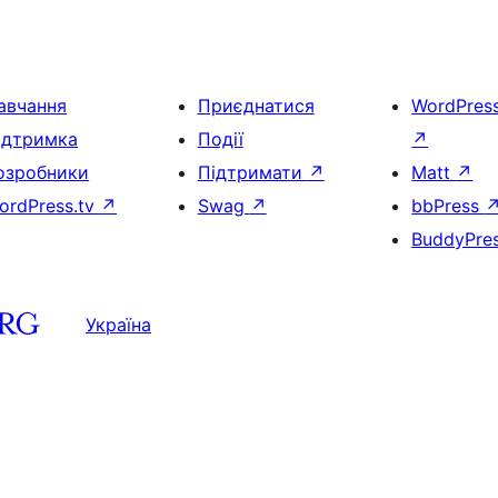
авчання
Приєднатися
WordPres
ідтримка
Події
↗
озробники
Підтримати
↗
Matt
↗
ordPress.tv
↗
Swag
↗
bbPress
BuddyPre
Україна