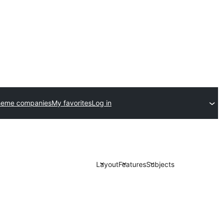
heme companies
My favorites
Log in
Layout
Features
Subjects