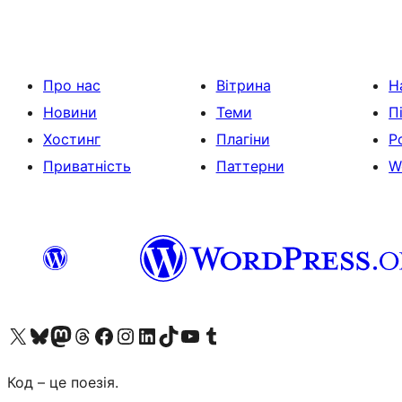
Про нас
Вітрина
Н
Новини
Теми
П
Хостинг
Плагіни
Р
Приватність
Паттерни
W
Visit our X (formerly Twitter) account
Visit our Bluesky account
Завітайте до нашої стрічки в Mastodon
Visit our Threads account
Завітайте на нашу сторінку в Facebook
Visit our Instagram account
Visit our LinkedIn account
Visit our TikTok account
Visit our YouTube channel
Visit our Tumblr account
Код – це поезія.