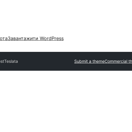
ота
Завантажити WordPress
est
Teslata
Submit a theme
Commercial t