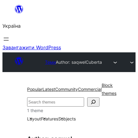
Перейти
до
Україна
вмісту
Завантажити WordPress
Теми
Author: saqwel
Cuberta
Block
Popular
Latest
Community
Commercial
themes
Пошук
1 theme
Layout
Features
Subjects