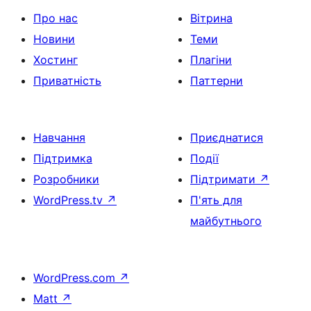
Про нас
Вітрина
Новини
Теми
Хостинг
Плагіни
Приватність
Паттерни
Навчання
Приєднатися
Підтримка
Події
Розробники
Підтримати
↗
WordPress.tv
↗
П'ять для
майбутнього
WordPress.com
↗
Matt
↗