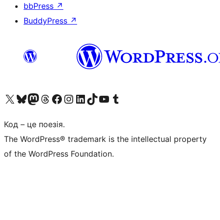
bbPress
↗
BuddyPress
↗
Visit our X (formerly Twitter) account
Visit our Bluesky account
Завітайте до нашої стрічки в Mastodon
Visit our Threads account
Завітайте на нашу сторінку в Facebook
Visit our Instagram account
Visit our LinkedIn account
Visit our TikTok account
Visit our YouTube channel
Visit our Tumblr account
Код – це поезія.
The WordPress® trademark is the intellectual property
of the WordPress Foundation.