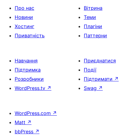
Про нас
Вітрина
Новини
Теми
Хостинг
Плагіни
Приватність
Паттерни
Навчання
Приєднатися
Підтримка
Події
Розробники
Підтримати
↗
WordPress.tv
↗
Swag
↗
WordPress.com
↗
Matt
↗
bbPress
↗