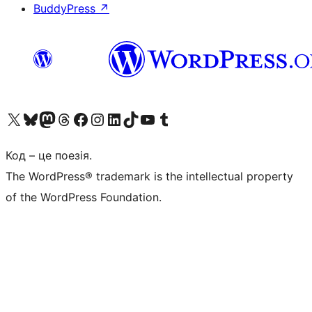
BuddyPress
↗
Visit our X (formerly Twitter) account
Visit our Bluesky account
Завітайте до нашої стрічки в Mastodon
Visit our Threads account
Завітайте на нашу сторінку в Facebook
Visit our Instagram account
Visit our LinkedIn account
Visit our TikTok account
Visit our YouTube channel
Visit our Tumblr account
Код – це поезія.
The WordPress® trademark is the intellectual property
of the WordPress Foundation.