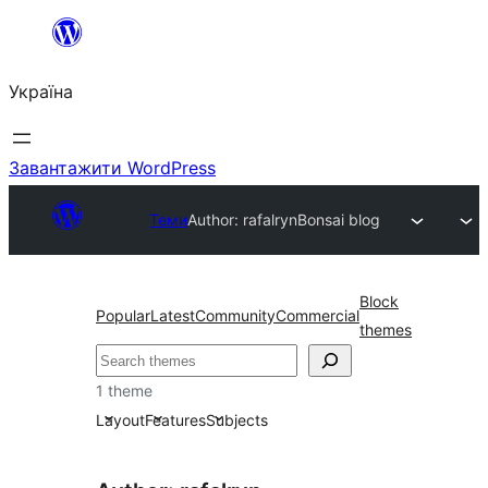
Перейти
до
Україна
вмісту
Завантажити WordPress
Теми
Author: rafalryn
Bonsai blog
Block
Popular
Latest
Community
Commercial
themes
Пошук
1 theme
Layout
Features
Subjects