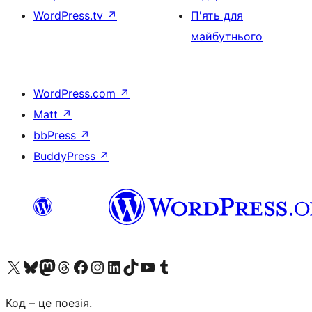
WordPress.tv
↗
П'ять для
майбутнього
WordPress.com
↗
Matt
↗
bbPress
↗
BuddyPress
↗
Visit our X (formerly Twitter) account
Visit our Bluesky account
Завітайте до нашої стрічки в Mastodon
Visit our Threads account
Завітайте на нашу сторінку в Facebook
Visit our Instagram account
Visit our LinkedIn account
Visit our TikTok account
Visit our YouTube channel
Visit our Tumblr account
Код – це поезія.