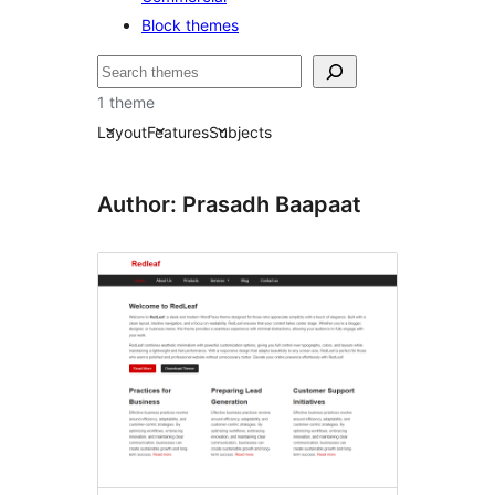
Block themes
Пошук
1 theme
Layout
Features
Subjects
Author: Prasadh Baapaat