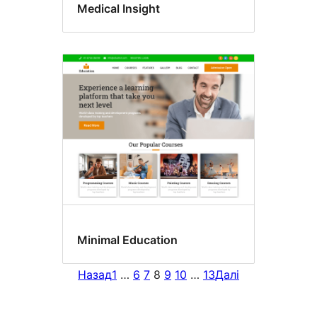
Medical Insight
Minimal Education
Назад
1
…
6
7
8
9
10
…
13
Далі