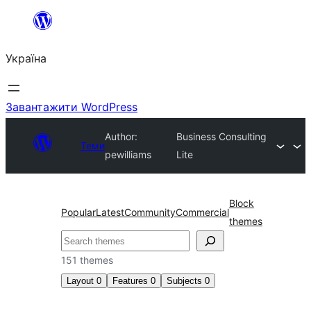
Перейти
до
Україна
вмісту
Завантажити WordPress
Author:
Business Consulting
Теми
pewilliams
Lite
Block
Popular
Latest
Community
Commercial
themes
Пошук
151 themes
Layout
0
Features
0
Subjects
0