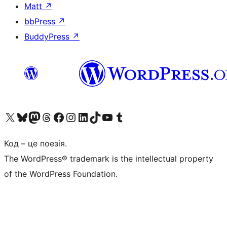
Matt
↗
bbPress
↗
BuddyPress
↗
Visit our X (formerly Twitter) account
Visit our Bluesky account
Завітайте до нашої стрічки в Mastodon
Visit our Threads account
Завітайте на нашу сторінку в Facebook
Visit our Instagram account
Visit our LinkedIn account
Visit our TikTok account
Visit our YouTube channel
Visit our Tumblr account
Код – це поезія.
The WordPress® trademark is the intellectual property
of the WordPress Foundation.