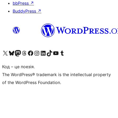
bbPress
↗
BuddyPress
↗
Visit our X (formerly Twitter) account
Visit our Bluesky account
Завітайте до нашої стрічки в Mastodon
Visit our Threads account
Завітайте на нашу сторінку в Facebook
Visit our Instagram account
Visit our LinkedIn account
Visit our TikTok account
Visit our YouTube channel
Visit our Tumblr account
Код – це поезія.
The WordPress® trademark is the intellectual property
of the WordPress Foundation.