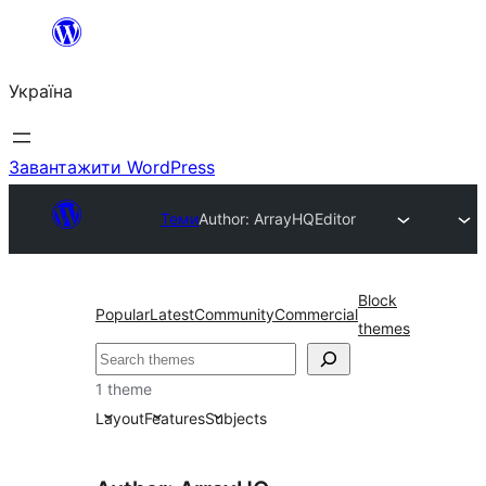
Перейти
до
Україна
вмісту
Завантажити WordPress
Теми
Author: ArrayHQ
Editor
Block
Popular
Latest
Community
Commercial
themes
Пошук
1 theme
Layout
Features
Subjects