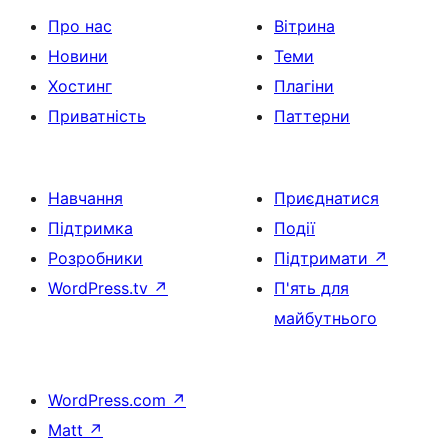
Про нас
Вітрина
Новини
Теми
Хостинг
Плагіни
Приватність
Паттерни
Навчання
Приєднатися
Підтримка
Події
Розробники
Підтримати
↗
WordPress.tv
↗
П'ять для
майбутнього
WordPress.com
↗
Matt
↗