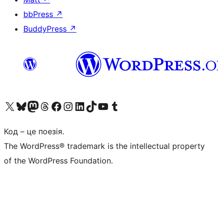
bbPress
↗
BuddyPress
↗
Visit our X (formerly Twitter) account
Visit our Bluesky account
Завітайте до нашої стрічки в Mastodon
Visit our Threads account
Завітайте на нашу сторінку в Facebook
Visit our Instagram account
Visit our LinkedIn account
Visit our TikTok account
Visit our YouTube channel
Visit our Tumblr account
Код – це поезія.
The WordPress® trademark is the intellectual property
of the WordPress Foundation.