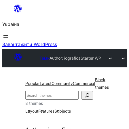
Перейти
до
Україна
вмісту
Завантажити WordPress
Теми
Author: iografica
Starter WP
Block
Popular
Latest
Community
Commercial
themes
Пошук
8 themes
Layout
Features
Subjects