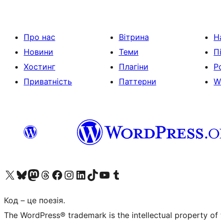
Про нас
Вітрина
Н
Новини
Теми
П
Хостинг
Плагіни
Р
Приватність
Паттерни
W
Visit our X (formerly Twitter) account
Visit our Bluesky account
Завітайте до нашої стрічки в Mastodon
Visit our Threads account
Завітайте на нашу сторінку в Facebook
Visit our Instagram account
Visit our LinkedIn account
Visit our TikTok account
Visit our YouTube channel
Visit our Tumblr account
Код – це поезія.
The WordPress® trademark is the intellectual property of