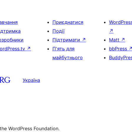
авчання
Приєднатися
WordPres
ідтримка
Події
↗
озробники
Підтримати
↗
Matt
↗
ordPress.tv
↗
П'ять для
bbPress
майбутнього
BuddyPre
Україна
 the WordPress Foundation.