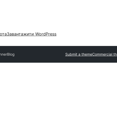
ота
Завантажити WordPress
InnerBlog
Submit a theme
Commercial t