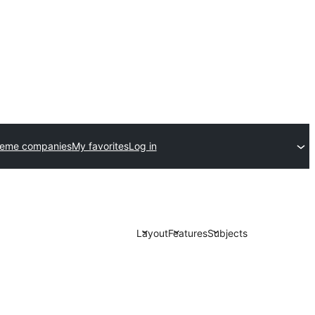
heme companies
My favorites
Log in
Layout
Features
Subjects