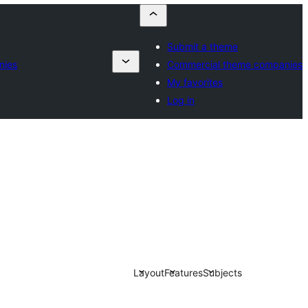
Submit a theme
nies
Commercial theme companies
My favorites
Log in
Layout
Features
Subjects