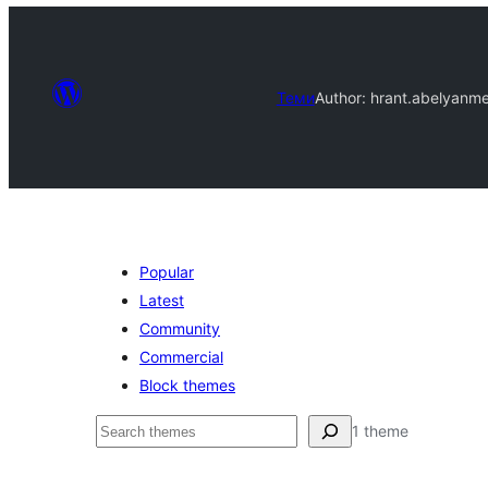
Теми
Author: hrant.abelyan
me
Popular
Latest
Community
Commercial
Block themes
Пошук
1 theme