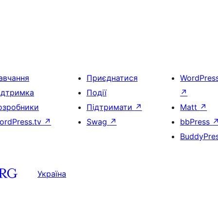
авчання
Приєднатися
WordPres
ідтримка
Події
↗
озробники
Підтримати
↗
Matt
↗
ordPress.tv
↗
Swag
↗
bbPress
BuddyPre
Україна