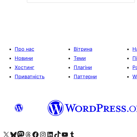
Про нас
Вітрина
Н
Новини
Теми
П
Хостинг
Плагіни
Р
Приватність
Паттерни
W
Visit our X (formerly Twitter) account
Visit our Bluesky account
Завітайте до нашої стрічки в Mastodon
Visit our Threads account
Завітайте на нашу сторінку в Facebook
Visit our Instagram account
Visit our LinkedIn account
Visit our TikTok account
Visit our YouTube channel
Visit our Tumblr account