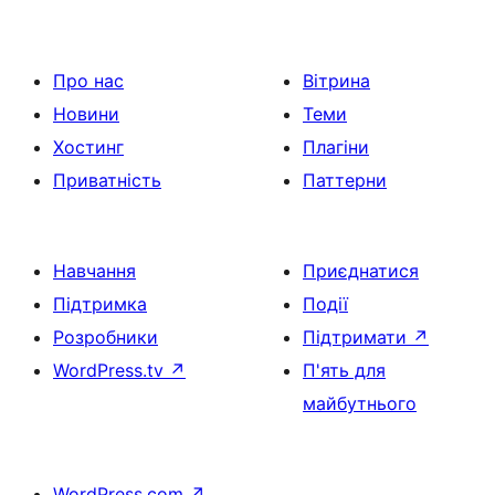
Про нас
Вітрина
Новини
Теми
Хостинг
Плагіни
Приватність
Паттерни
Навчання
Приєднатися
Підтримка
Події
Розробники
Підтримати
↗
WordPress.tv
↗
П'ять для
майбутнього
WordPress.com
↗