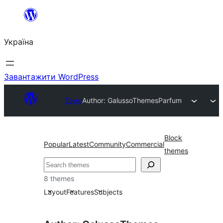
Перейти
до
Україна
вмісту
Завантажити WordPress
Теми
Author: GalussoThemes
Parfum
Block
Popular
Latest
Community
Commercial
themes
Пошук
8 themes
Layout
Features
Subjects