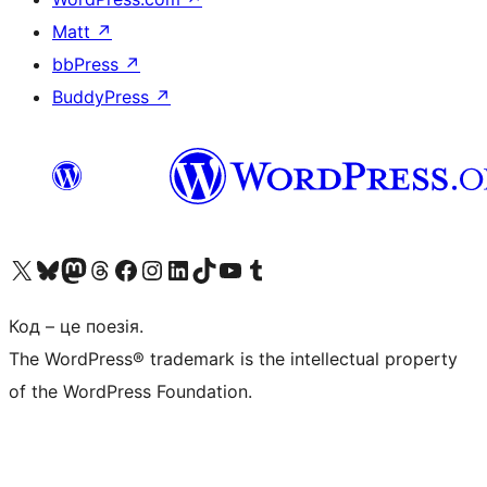
Matt
↗
bbPress
↗
BuddyPress
↗
Visit our X (formerly Twitter) account
Visit our Bluesky account
Завітайте до нашої стрічки в Mastodon
Visit our Threads account
Завітайте на нашу сторінку в Facebook
Visit our Instagram account
Visit our LinkedIn account
Visit our TikTok account
Visit our YouTube channel
Visit our Tumblr account
Код – це поезія.
The WordPress® trademark is the intellectual property
of the WordPress Foundation.