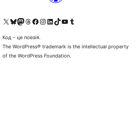
Visit our X (formerly Twitter) account
Visit our Bluesky account
Завітайте до нашої стрічки в Mastodon
Visit our Threads account
Завітайте на нашу сторінку в Facebook
Visit our Instagram account
Visit our LinkedIn account
Visit our TikTok account
Visit our YouTube channel
Visit our Tumblr account
Код – це поезія.
The WordPress® trademark is the intellectual property
of the WordPress Foundation.