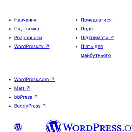
Навчання
Приєднатися
Підтримка
Події
Розробники
Підтримати
↗
WordPress.tv
↗
П'ять для
майбутнього
WordPress.com
↗
Matt
↗
bbPress
↗
BuddyPress
↗