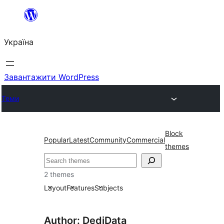
Перейти
до
Україна
вмісту
Завантажити WordPress
Теми
Block
Popular
Latest
Community
Commercial
themes
Пошук
2 themes
Layout
Features
Subjects
Author: DediData