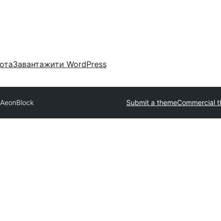
ота
Завантажити WordPress
AeonBlock
Submit a theme
Commercial 