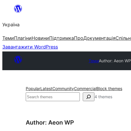
Перейти
до
Україна
вмісту
Теми
Плагіни
Новини
Підтримка
Про
Документація
Спільн
Завантажити WordPress
Теми
Author: Aeon WP
Popular
Latest
Community
Commercial
Block themes
Пошук
4 themes
Author: Aeon WP