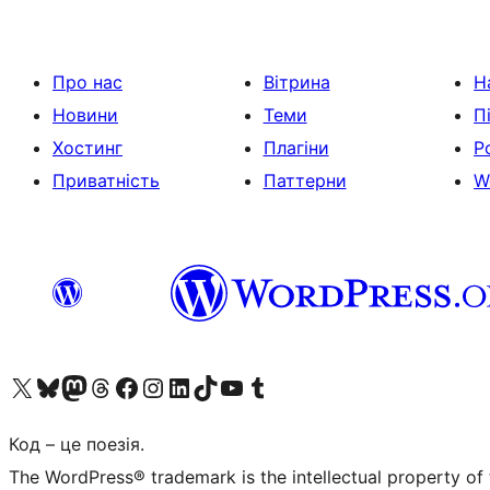
Про нас
Вітрина
Н
Новини
Теми
П
Хостинг
Плагіни
Р
Приватність
Паттерни
W
Visit our X (formerly Twitter) account
Visit our Bluesky account
Завітайте до нашої стрічки в Mastodon
Visit our Threads account
Завітайте на нашу сторінку в Facebook
Visit our Instagram account
Visit our LinkedIn account
Visit our TikTok account
Visit our YouTube channel
Visit our Tumblr account
Код – це поезія.
The WordPress® trademark is the intellectual property of