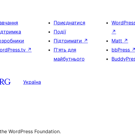
авчання
Приєднатися
WordPres
ідтримка
Події
↗
озробники
Підтримати
↗
Matt
↗
ordPress.tv
↗
П'ять для
bbPress
майбутнього
BuddyPre
Україна
 the WordPress Foundation.