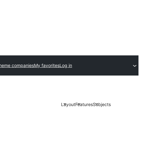
theme companies
My favorites
Log in
Layout
Features
Subjects