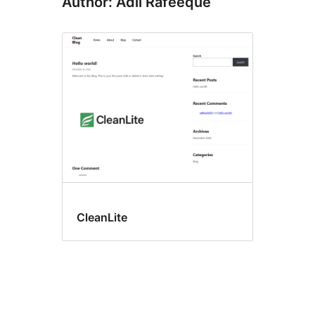
Author: Adil Rafeeque
CleanLite