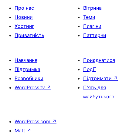
Про нас
Вітрина
Новини
Теми
Хостинг
Плагіни
Приватність
Паттерни
Навчання
Приєднатися
Підтримка
Події
Розробники
Підтримати
↗
WordPress.tv
↗
П'ять для
майбутнього
WordPress.com
↗
Matt
↗