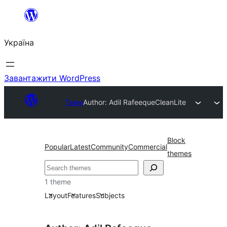
Перейти
до
Україна
вмісту
Завантажити WordPress
Теми
Author: Adil Rafeeque
CleanLite
Block
Popular
Latest
Community
Commercial
themes
Пошук
1 theme
Layout
Features
Subjects