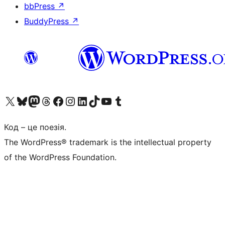
bbPress
↗
BuddyPress
↗
Visit our X (formerly Twitter) account
Visit our Bluesky account
Завітайте до нашої стрічки в Mastodon
Visit our Threads account
Завітайте на нашу сторінку в Facebook
Visit our Instagram account
Visit our LinkedIn account
Visit our TikTok account
Visit our YouTube channel
Visit our Tumblr account
Код – це поезія.
The WordPress® trademark is the intellectual property
of the WordPress Foundation.