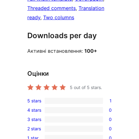
Threaded comments
, 
Translation
ready
, 
Two columns
Downloads per day
Активні встановлення:
100+
Оцінки
5
out of 5 stars.
5 stars
1
1
4 stars
0
5-
0
3 stars
0
star
4-
0
review
2 stars
0
star
3-
0
reviews
1 star
0
star