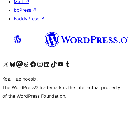
Matt
↗
bbPress
↗
BuddyPress
↗
Visit our X (formerly Twitter) account
Visit our Bluesky account
Завітайте до нашої стрічки в Mastodon
Visit our Threads account
Завітайте на нашу сторінку в Facebook
Visit our Instagram account
Visit our LinkedIn account
Visit our TikTok account
Visit our YouTube channel
Visit our Tumblr account
Код – це поезія.
The WordPress® trademark is the intellectual property
of the WordPress Foundation.