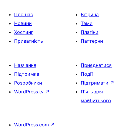
Про нас
Вітрина
Новини
Теми
Хостинг
Плагіни
Приватність
Паттерни
Навчання
Приєднатися
Підтримка
Події
Розробники
Підтримати
↗
WordPress.tv
↗
П'ять для
майбутнього
WordPress.com
↗