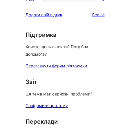
2-
0
reviews
star
1-
reviews
Додати свій відгук
See all
reviews
star
reviews
Підтримка
Хочете щось сказати? Потрібна
допомога?
Переглянути форум підтримки
Звіт
Ця тема має серйозні проблеми?
Повідомити про тему
Переклади