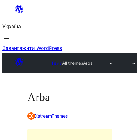
Перейти
до
Україна
вмісту
Завантажити WordPress
Теми
All themes
Arba
Arba
XstreamThemes