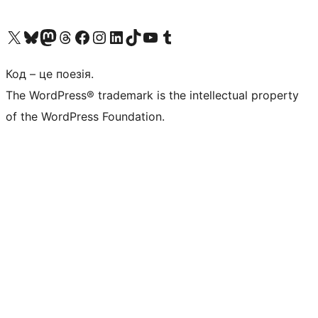
Visit our X (formerly Twitter) account
Visit our Bluesky account
Завітайте до нашої стрічки в Mastodon
Visit our Threads account
Завітайте на нашу сторінку в Facebook
Visit our Instagram account
Visit our LinkedIn account
Visit our TikTok account
Visit our YouTube channel
Visit our Tumblr account
Код – це поезія.
The WordPress® trademark is the intellectual property
of the WordPress Foundation.