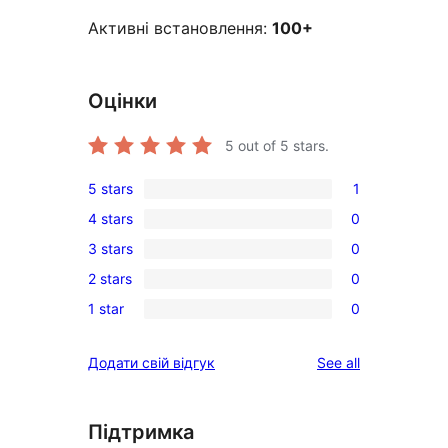
Активні встановлення:
100+
Оцінки
5
out of 5 stars.
5 stars
1
1
4 stars
0
5-
0
3 stars
0
star
4-
0
review
2 stars
0
star
3-
0
reviews
1 star
0
star
2-
0
reviews
star
1-
reviews
Додати свій відгук
See all
reviews
star
reviews
Підтримка