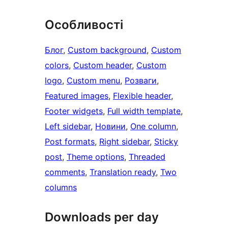
Особливості
Блог
, 
Custom background
, 
Custom
colors
, 
Custom header
, 
Custom
logo
, 
Custom menu
, 
Розваги
, 
Featured images
, 
Flexible header
, 
Footer widgets
, 
Full width template
, 
Left sidebar
, 
Новини
, 
One column
, 
Post formats
, 
Right sidebar
, 
Sticky
post
, 
Theme options
, 
Threaded
comments
, 
Translation ready
, 
Two
columns
Downloads per day