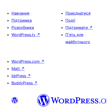
Навчання
Приєднатися
Підтримка
Події
Розробники
Підтримати
↗
WordPress.tv
↗
П'ять для
майбутнього
WordPress.com
↗
Matt
↗
bbPress
↗
BuddyPress
↗