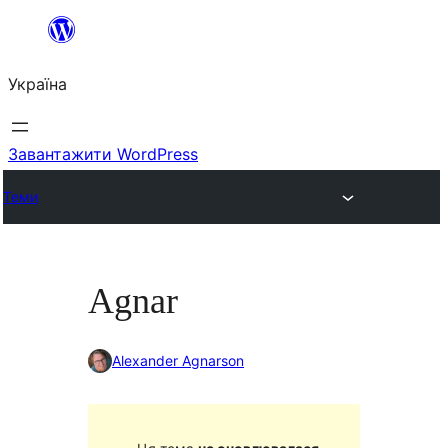
Перейти
до
Україна
вмісту
Завантажити WordPress
Теми
Agnar
Alexander Agnarson