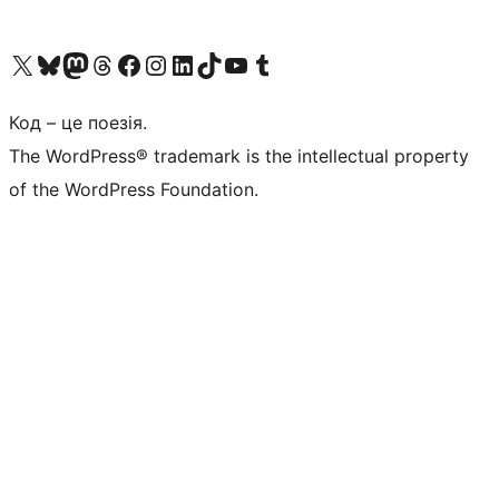
Visit our X (formerly Twitter) account
Visit our Bluesky account
Завітайте до нашої стрічки в Mastodon
Visit our Threads account
Завітайте на нашу сторінку в Facebook
Visit our Instagram account
Visit our LinkedIn account
Visit our TikTok account
Visit our YouTube channel
Visit our Tumblr account
Код – це поезія.
The WordPress® trademark is the intellectual property
of the WordPress Foundation.