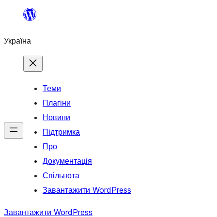
Перейти
до
Україна
вмісту
Теми
Плагіни
Новини
Підтримка
Про
Документація
Спільнота
Завантажити WordPress
Завантажити WordPress