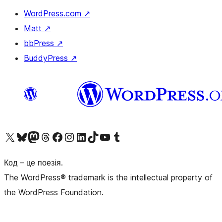
WordPress.com
↗
Matt
↗
bbPress
↗
BuddyPress
↗
Visit our X (formerly Twitter) account
Visit our Bluesky account
Завітайте до нашої стрічки в Mastodon
Visit our Threads account
Завітайте на нашу сторінку в Facebook
Visit our Instagram account
Visit our LinkedIn account
Visit our TikTok account
Visit our YouTube channel
Visit our Tumblr account
Код – це поезія.
The WordPress® trademark is the intellectual property of
the WordPress Foundation.