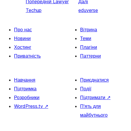
Попередній
Lawyer
Далі
Techup
eduverse
Про нас
Вітрина
Новини
Теми
Хостинг
Плагіни
Приватність
Паттерни
Навчання
Приєднатися
Підтримка
Події
Розробники
Підтримати
↗
WordPress.tv
↗
П'ять для
майбутнього