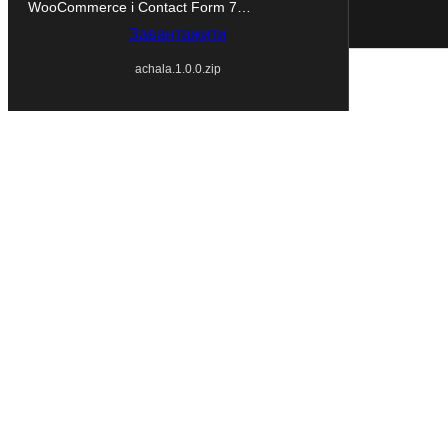
WooCommerce і Contact Form 7…
Завантажити
achala.1.0.0.zip