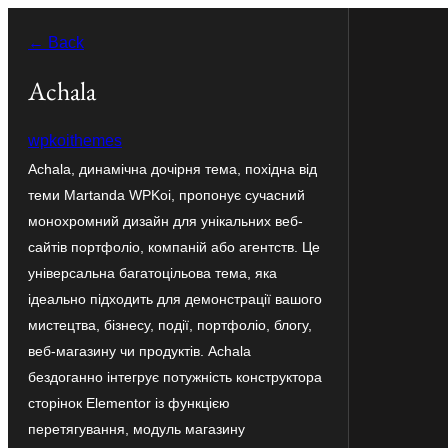
Перейти
← Back
до
вмісту
Achala
wpkoithemes
Achala, динамічна дочірня тема, похідна від
теми Martanda WPKoi, пропонує сучасний
монохромний дизайн для унікальних веб-
сайтів портфоліо, компаній або агентств. Це
універсальна багатоцільова тема, яка
ідеально підходить для демонстрації вашого
мистецтва, бізнесу, події, портфоліо, блогу,
веб-магазину чи продуктів. Achala
бездоганно інтегрує потужність конструктора
сторінок Elementor із функцією
перетягування, модуль магазину