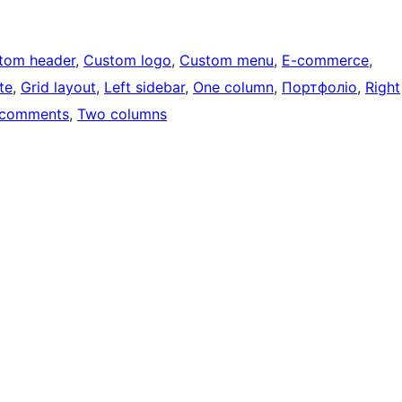
tom header
, 
Custom logo
, 
Custom menu
, 
E-commerce
, 
te
, 
Grid layout
, 
Left sidebar
, 
One column
, 
Портфоліо
, 
Right
 comments
, 
Two columns