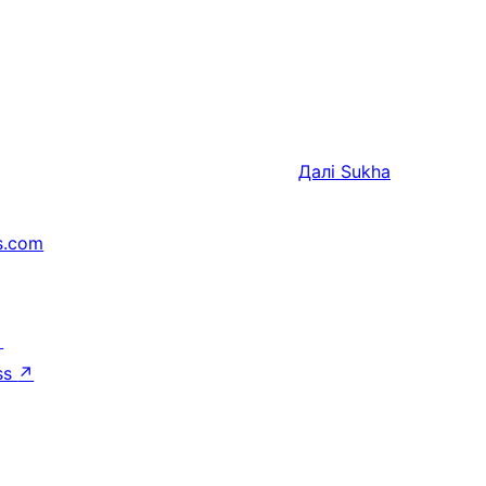
Далі
Sukha
s.com
↗
ss
↗