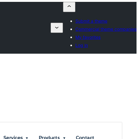
Submit a theme
Commercial theme companies
My favorites
Log in
Перегляд
Завантажити