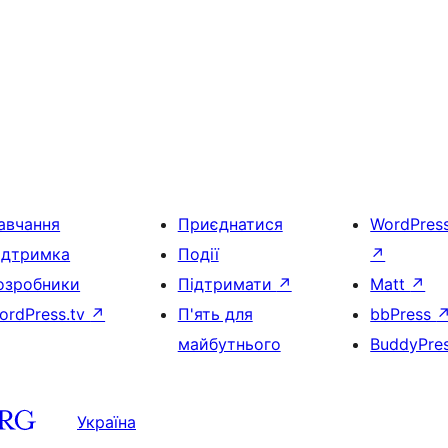
авчання
Приєднатися
WordPres
ідтримка
Події
↗
озробники
Підтримати
↗
Matt
↗
ordPress.tv
↗
П'ять для
bbPress
майбутнього
BuddyPre
Україна