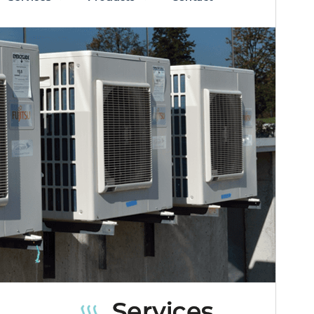
Версія
2.2.1
Last updated
29 Липня, 2026
Active installations
80+
WordPress version
5.0
PHP version
7.2
Theme homepage