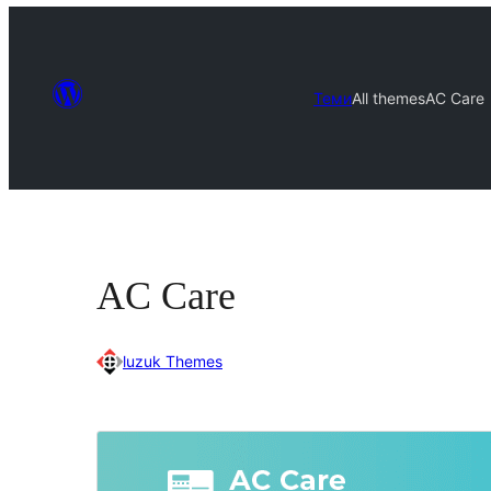
Теми
All themes
AC Care
AC Care
luzuk Themes