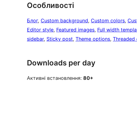
Особливості
Блог
, 
Custom background
, 
Custom colors
, 
Cus
Editor style
, 
Featured images
, 
Full width templa
sidebar
, 
Sticky post
, 
Theme options
, 
Threaded
Downloads per day
Активні встановлення:
80+