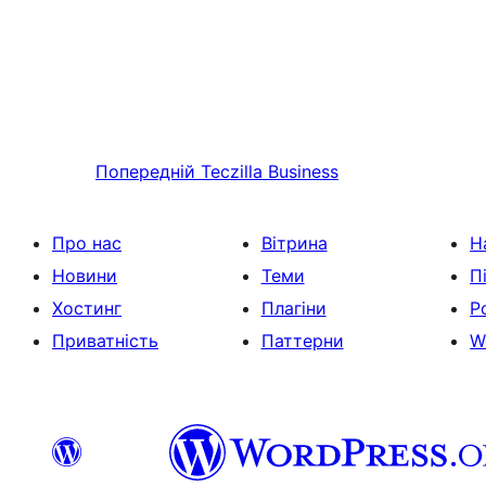
Попередній
Teczilla Business
Про нас
Вітрина
Н
Новини
Теми
П
Хостинг
Плагіни
Р
Приватність
Паттерни
W