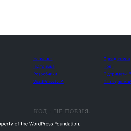
Навчання
Приєднатися
Підтримка
Події
Розробники
Підтримати
WordPress.tv
↗
П'ять для ма
КОД - ЦЕ ПОЕЗІЯ.
operty of the WordPress Foundation.