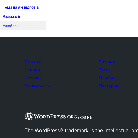
Теми на які відповів
Взаємодії
Улюблені
Про нас
Вітрина
Новини
Теми
Хостинг
Плагіни
Приватність
Паттерни
Україна
The WordPress® trademark is the intellectual pr