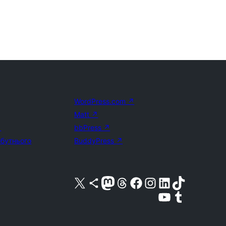
WordPress.com
↗
Matt
↗
↗
bbPress
↗
йбутнього
BuddyPress
↗
Visit our X (formerly Twitter) account
Visit our Bluesky account
Завітайте до нашої стрічки в Mastodon
Visit our Threads account
Завітайте на нашу сторінку в Facebook
Visit our Instagram account
Visit our LinkedIn account
Visit our TikTok account
Visit our YouTube channel
Visit our Tumblr account