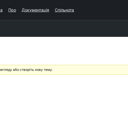
ка
Про
Документація
Спільнота
егляду або створіть нову тему.