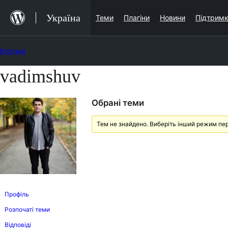
Перейти
Україна
Теми
Плагіни
Новини
Підтрим
до
вмісту
Форуми
vadimshuv
Перейти
до
Обрані теми
вмісту
Тем не знайдено. Виберіть інший режим пер
Профіль
Розпочаті теми
Відповіді