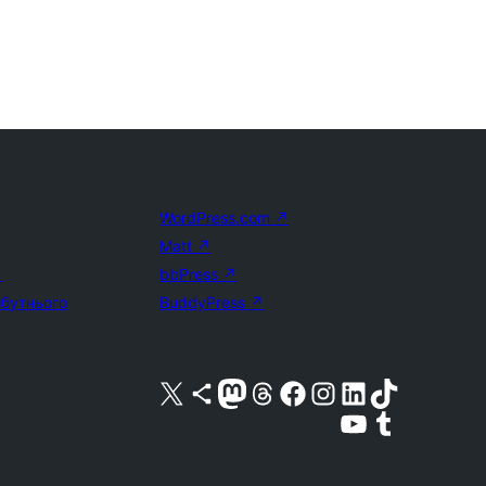
WordPress.com
↗
Matt
↗
↗
bbPress
↗
йбутнього
BuddyPress
↗
Visit our X (formerly Twitter) account
Visit our Bluesky account
Завітайте до нашої стрічки в Mastodon
Visit our Threads account
Завітайте на нашу сторінку в Facebook
Visit our Instagram account
Visit our LinkedIn account
Visit our TikTok account
Visit our YouTube channel
Visit our Tumblr account