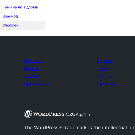
Теми на які відповів
Взаємодії
Улюблені
Про нас
Вітрина
Новини
Теми
Хостинг
Плагіни
Приватність
Паттерни
Україна
The WordPress® trademark is the intellectual pr