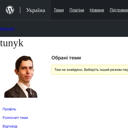
Перейти
Україна
Теми
Плагіни
Новини
Підтрим
до
вмісту
Форуми
tunyk
Перейти
до
Обрані теми
вмісту
Тем не знайдено. Виберіть інший режим пер
Профіль
Розпочаті теми
Відповіді