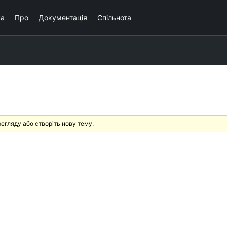
ка
Про
Документація
Спільнота
егляду або створіть нову тему.