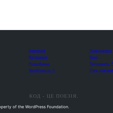
Навчання
Приєднатися
Підтримка
Події
Розробники
Підтримати
WordPress.tv
↗
П'ять для ма
КОД - ЦЕ ПОЕЗІЯ.
operty of the WordPress Foundation.