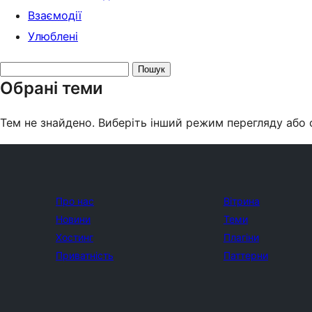
Взаємодії
Улюблені
Search
Обрані теми
topics:
Тем не знайдено. Виберіть інший режим перегляду або 
Про нас
Вітрина
Новини
Теми
Хостинг
Плагіни
Приватність
Паттерни