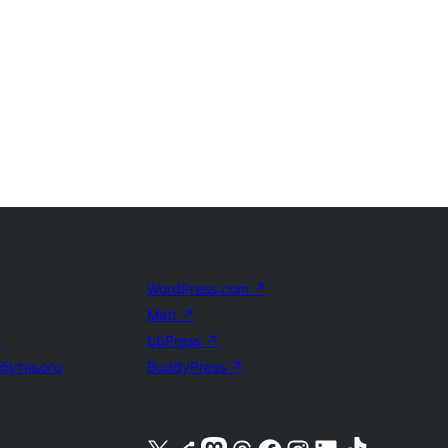
WordPress.com
↗
Matt
↗
↗
bbPress
↗
йбутнього
BuddyPress
↗