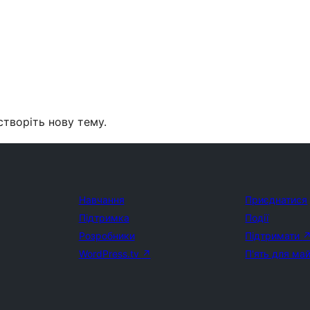
створіть нову тему.
Навчання
Приєднатися
Підтримка
Події
Розробники
Підтримати
WordPress.tv
↗
П'ять для ма