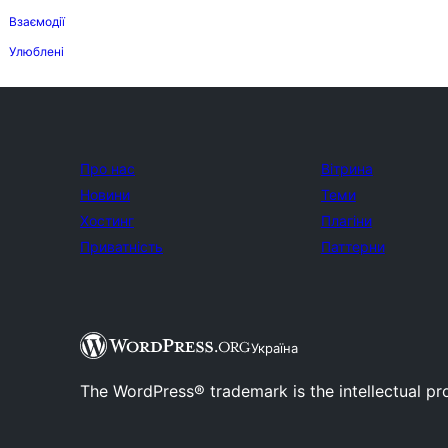
Взаємодії
Улюблені
Про нас
Вітрина
Новини
Теми
Хостинг
Плагіни
Приватність
Паттерни
Україна
The WordPress® trademark is the intellectual pr