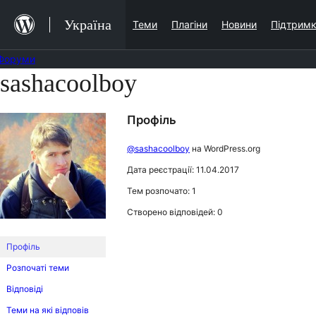
Перейти
Україна
Теми
Плагіни
Новини
Підтрим
до
вмісту
Форуми
sashacoolboy
Перейти
до
Профіль
вмісту
@sashacoolboy
на WordPress.org
Дата реєстрації: 11.04.2017
Тем розпочато: 1
Створено відповідей: 0
Профіль
Розпочаті теми
Відповіді
Теми на які відповів