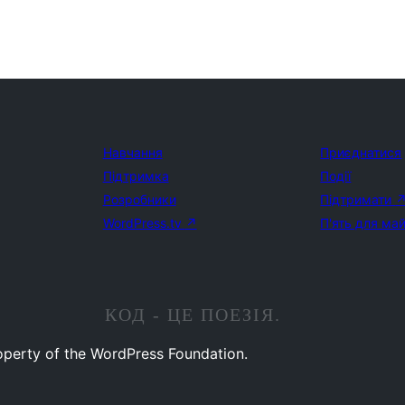
Навчання
Приєднатися
Підтримка
Події
Розробники
Підтримати
WordPress.tv
↗
П'ять для ма
КОД - ЦЕ ПОЕЗІЯ.
operty of the WordPress Foundation.