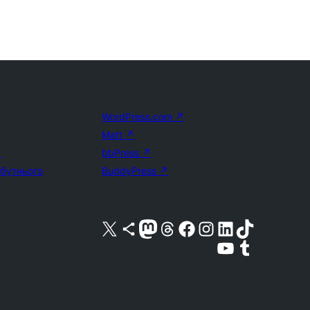
WordPress.com
↗
Matt
↗
↗
bbPress
↗
йбутнього
BuddyPress
↗
Visit our X (formerly Twitter) account
Visit our Bluesky account
Завітайте до нашої стрічки в Mastodon
Visit our Threads account
Завітайте на нашу сторінку в Facebook
Visit our Instagram account
Visit our LinkedIn account
Visit our TikTok account
Visit our YouTube channel
Visit our Tumblr account