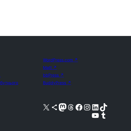
WordPress.com
↗
Matt
↗
↗
bbPress
↗
йбутнього
BuddyPress
↗
Visit our X (formerly Twitter) account
Visit our Bluesky account
Завітайте до нашої стрічки в Mastodon
Visit our Threads account
Завітайте на нашу сторінку в Facebook
Visit our Instagram account
Visit our LinkedIn account
Visit our TikTok account
Visit our YouTube channel
Visit our Tumblr account