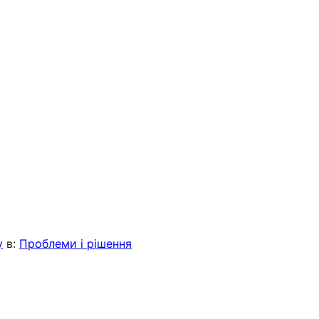
y
в:
Проблеми і рішення