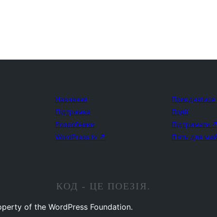
Навчання
Приєднатися
Підтримка
Події
Розробники
Підтримати
WordPress.tv
↗
П'ять для ма
КОД - ЦЕ ПОЕЗІЯ.
operty of the WordPress Foundation.