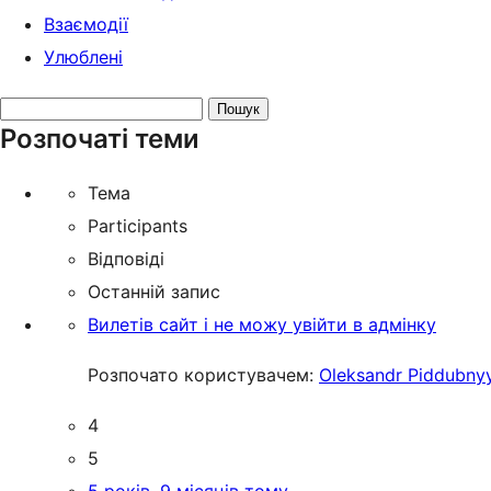
Взаємодії
Улюблені
Search
Розпочаті теми
topics:
Тема
Participants
Відповіді
Останній запис
Вилетів сайт і не можу увійти в адмінку
Розпочато користувачем:
Oleksandr Piddubny
4
5