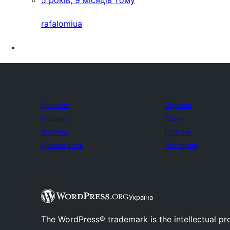
5 років, 9 місяців тому
rafalomiua
Про нас
Вітрина
Новини
Теми
Хостинг
Плагіни
Приватність
Паттерни
Україна
The WordPress® trademark is the intellectual pr